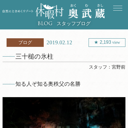
スタッフブログ
BLOG
2019.02.12
2,193
ブログ
view
三十槌の氷柱
スタッフ：
宮野前
知る人ぞ知る奥秩父の名勝