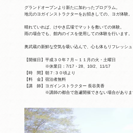
グランドオープンより新たに加わったプログラム。
地元のヨガインストラクターをお招きしての、ヨガ体験。
晴れていれば、けやき広場でマットを敷いての体験。
雨の場合でも、館内のイスを使用しての体験を行います。
奥武蔵の新鮮な空気を吸い込んで、心も体もリフレッシュ
【開催日】平成３０年７月～１１月の火・土曜日
※休業日：7/17・28、10/2、11/17
【時 間】朝７:３０頃より
【料 金】宿泊者無料
【講 師】ヨガインストラクター 長谷美香
※講師の都合で急遽開催できない場合があります