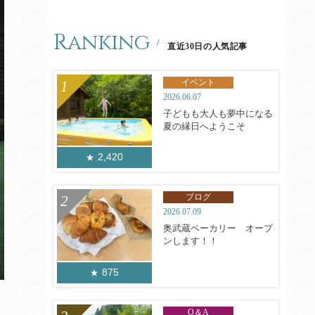
Ranking
直近30日の人気記事
イベント
2026.06.07
子どもも大人も夢中になる
夏の縁日へようこそ
2,420
ブログ
2026.07.09
奥武蔵ベーカリー オープ
ンします！！
875
Q＆A