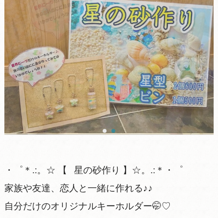
・゜＊.:。☆ 【⠀星の砂作り 】☆。.:＊・゜
家族や友達、恋人と一緒に作れる♪♪
自分だけのオリジナルキーホルダー🤭♡