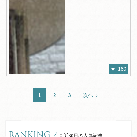
180
1
2
3
次へ
RANKING
/
直近30日の人気記事