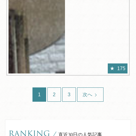
175
1
2
3
次へ
RANKING
/
直近30日の人気記事