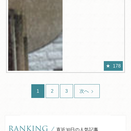
178
1
2
3
次へ
RANKING
/
直近30日の人気記事