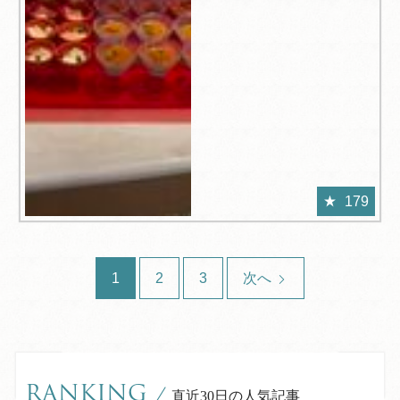
179
1
2
3
次へ
RANKING
/
直近30日の人気記事