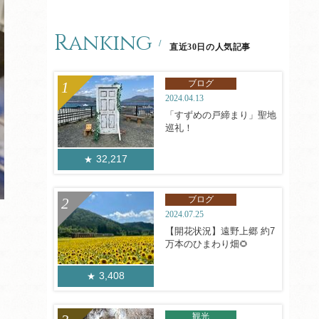
Ranking
直近30日の人気記事
ブログ
2024.04.13
「すずめの戸締まり」聖地
巡礼！
32,217
ブログ
2024.07.25
【開花状況】遠野上郷 約7
万本のひまわり畑🌻
3,408
観光