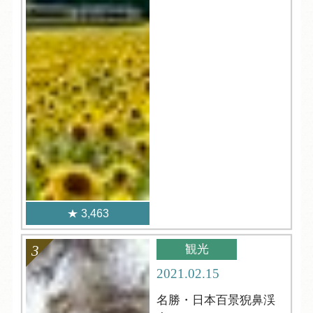
3,463
観光
2021.02.15
名勝・日本百景猊鼻渓