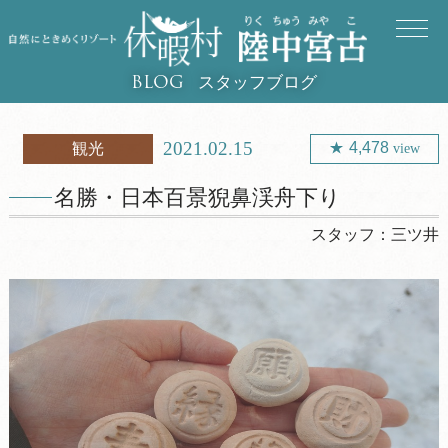
スタッフブログ
BLOG
2021.02.15
4,478
観光
view
名勝・日本百景猊鼻渓舟下り
スタッフ：
三ツ井