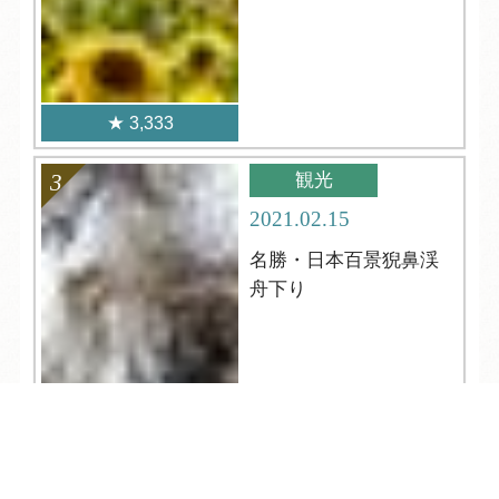
3,333
観光
2021.02.15
名勝・日本百景猊鼻渓
舟下り
TEL
ログイン
宿泊予約
空室検索