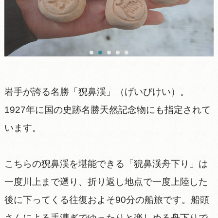
岩手が誇る名勝「猊鼻渓」（げいびけい）。
1927年に国の史跡名勝天然記念物にも指定されて
います。
こちらの猊鼻渓を堪能できる「猊鼻渓舟下り」は
一度川上まで遡り、折り返し地点で一度上陸した
後に下ってくる往復およそ90分の船旅です。船頭
さんによる手漕ぎでゆったりと楽しめる舟下りで