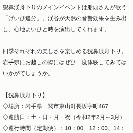
猊鼻渓舟下りのメインイベントは船頭さんが歌う
「げいび追分」。渓谷が天然の音響効果を生み出
し、心地よいひと時を演出してくれます。
四季それぞれの美しさを楽しめる猊鼻渓舟下り。
岩手県にお越しの際にはぜひ一度体験してみては
いかがでしょうか。
【猊鼻渓舟下り】
◇場所：岩手県一関市東山町長坂字町467
◇運航日：土・日・月・祝（令和2年2月～3月）
◇運行時間（定期便）：10：00、12：00、14：