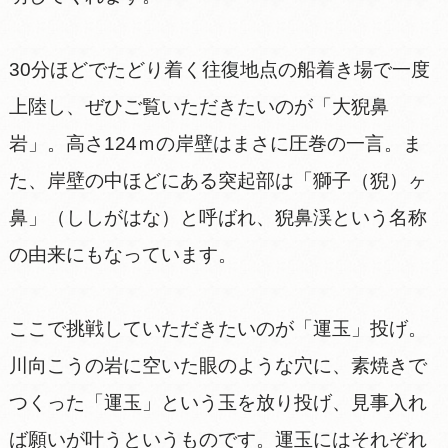
30分ほどでたどり着く往復地点の船着き場で一度
上陸し、ぜひご覧いただきたいのが「大猊鼻
岩」。高さ124ｍの岸壁はまさに圧巻の一言。ま
た、岸壁の中ほどにある突起部は「獅子（猊）ヶ
鼻」（ししがはな）と呼ばれ、猊鼻渓という名称
の由来にもなっています。
ここで挑戦していただきたいのが「運玉」投げ。
川向こうの岩に空いた眼のような穴に、素焼きで
つくった「運玉」という玉を放り投げ、見事入れ
ば願いが叶うというものです。運玉にはそれぞれ