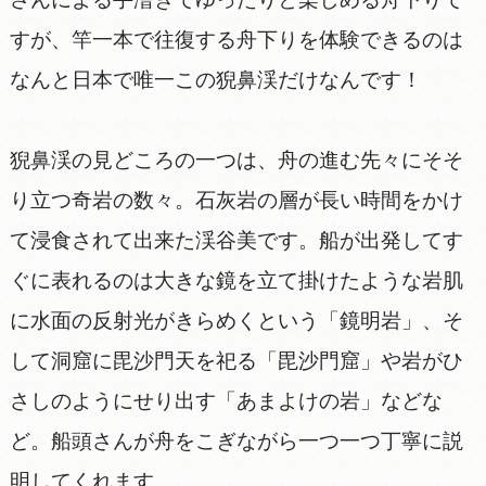
すが、竿一本で往復する舟下りを体験できるのは
なんと日本で唯一この猊鼻渓だけなんです！
猊鼻渓の見どころの一つは、舟の進む先々にそそ
り立つ奇岩の数々。石灰岩の層が長い時間をかけ
て浸食されて出来た渓谷美です。船が出発してす
ぐに表れるのは大きな鏡を立て掛けたような岩肌
に水面の反射光がきらめくという「鏡明岩」、そ
して洞窟に毘沙門天を祀る「毘沙門窟」や岩がひ
さしのようにせり出す「あまよけの岩」などな
ど。船頭さんが舟をこぎながら一つ一つ丁寧に説
明してくれます。