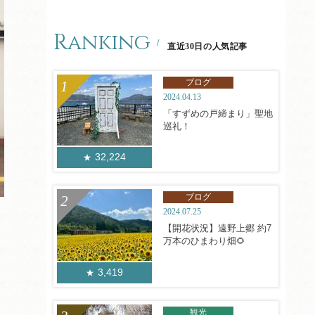
Ranking
直近30日の人気記事
ブログ
2024.04.13
「すずめの戸締まり」聖地
巡礼！
32,224
ブログ
2024.07.25
【開花状況】遠野上郷 約7
万本のひまわり畑🌻
3,419
観光