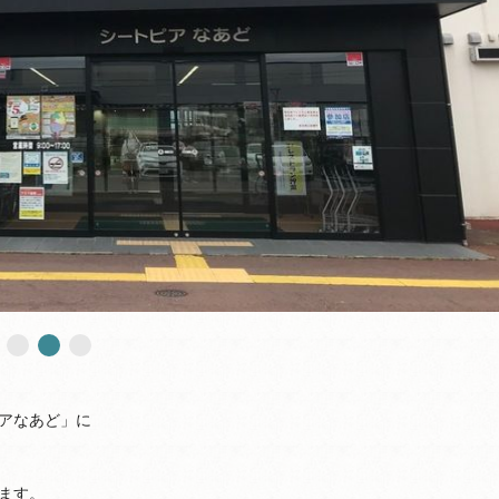
アなあど」に
ます。