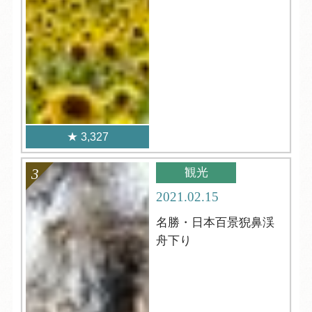
3,327
観光
2021.02.15
名勝・日本百景猊鼻渓
舟下り