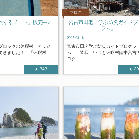
ブログ
旅するノート」販売中♪
宮古市田老「学ぶ防災ガイドプ
ラム」
2025.03.18
ブロックの休暇村 オリジ
宮古市田老学ぶ防災ガイドプログラ
きました！ 「休暇村 ...
ム 皆様、いつも休暇村陸中宮古
ログ...
343
3