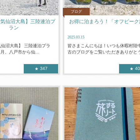
ブログ
×気仙沼大島】三陸連泊プ
お得に泊まろう！「オフピーク
ラン
2025.03.15
気仙沼大島】 三陸連泊プラ
皆さまこんにちは！いつも休暇村陸
2月、八戸市から仙...
古のブログをご覧いただきありがとうご
347
4