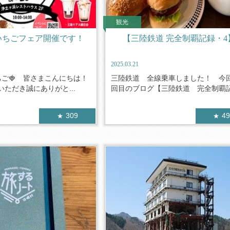
観光
いちごフェア開催です！
【三陸鉄道 完全制覇記録・4
2025.03.21
ちご🍓 皆さまこんにちは！
三陸鉄道 全線乗車しました！ 今
ただき誠にありがと...
回目のブログ【三陸鉄道 完全制覇記.
309
4