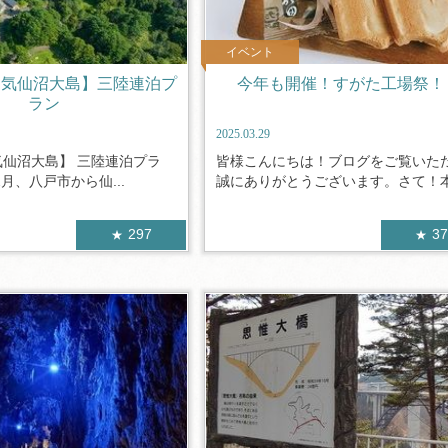
イベント
×気仙沼大島】三陸連泊プ
今年も開催！すがた工場祭！
ラン
2025.03.29
気仙沼大島】 三陸連泊プラ
皆様こんにちは！ブログをご覧いた
2月、八戸市から仙...
誠にありがとうございます。さて！本日
297
3