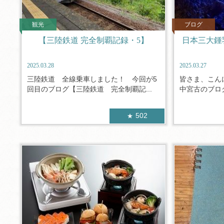
観光
ブログ
【三陸鉄道 完全制覇記録・5】
日本三大鍾
2025.03.28
2025.03.27
三陸鉄道 全線乗車しました！ 今回が5
皆さま、こんに
回目のブログ【三陸鉄道 完全制覇記...
中宮古のブログ
502