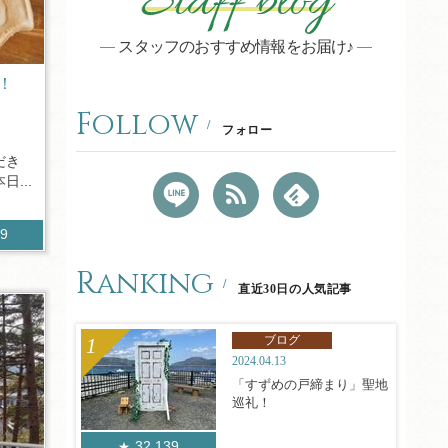
Staff blog
スタッフのおすすめ情報をお届け♪
！
Follow
フォロー
だき
...
79
Ranking
直近30日の人気記事
ブログ
2024.04.13
「すずめの戸締まり」聖地
巡礼！
32,139