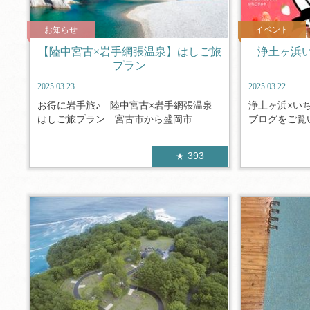
お知らせ
イベント
【陸中宮古×岩手網張温泉】はしご旅
浄土ヶ浜
プラン
2025.03.23
2025.03.22
お得に岩手旅♪ 陸中宮古×岩手網張温泉
浄土ヶ浜×い
はしご旅プラン 宮古市から盛岡市...
ブログをご覧い
393