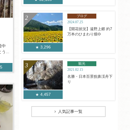
ブログ
2024.07.25
【開花状況】遠野上郷 約7
万本のひまわり畑🌻
陸中
3,296
...
観光
85
2021.02.15
名勝・日本百景猊鼻渓舟下
り
4,457
人気記事一覧