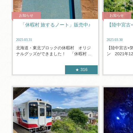
お知らせ
お知らせ
「休暇村 旅するノート」販売中♪
【陸中宮古
2025.03.31
2025.03.30
北海道・東北ブロックの休暇村 オリジ
【陸中宮古×
ナルグッズができました！ 「休暇村 ...
ン 2021年1
316