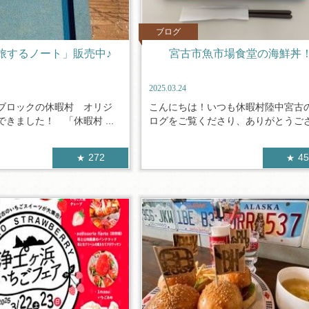
ブログ
旅するノート」販売中♪
宮古市魚市場食堂の海鮮丼
2025.03.24
ブロックの休暇村 オリジ
こんにちは！いつも休暇村陸中宮古
きました！ 「休暇村 ...
ログをご覧くださり、ありがとうござい
272
4