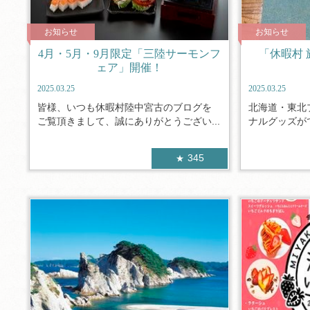
お知らせ
お知らせ
4月・5月・9月限定「三陸サーモンフ
「休暇村 
ェア」開催！
2025.03.25
2025.03.25
皆様、いつも休暇村陸中宮古のブログを
北海道・東北
ご覧頂きまして、誠にありがとうござい...
ナルグッズがで
345