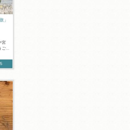
旅」
中宮
...
05