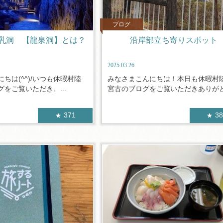
ブログ
乳洞 【龍泉洞】とは？
沿岸部立ち寄りスポット
2025.03.26
ちは(^^)/いつも休暇村陸
みなさまこんにちは！本日も休暇村
をご覧いただき、...
宮古のブログをご覧いただきありがとう
371
3