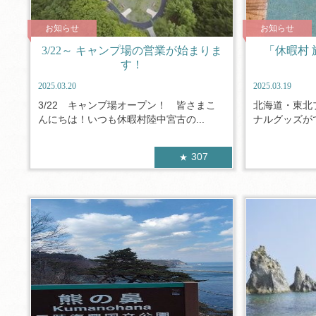
お知らせ
お知らせ
3/22～ キャンプ場の営業が始まりま
「休暇村 
す！
2025.03.20
2025.03.19
3/22 キャンプ場オープン！ 皆さまこ
北海道・東北
んにちは！いつも休暇村陸中宮古の...
ナルグッズがで
307