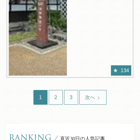
134
1
2
3
次へ
RANKING
/
直近30日の人気記事