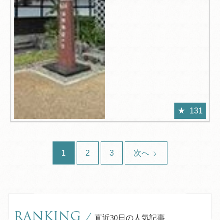
131
1
2
3
次へ
RANKING
/
直近30日の人気記事