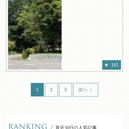
161
1
2
3
次へ
RANKING
/
直近30日の人気記事