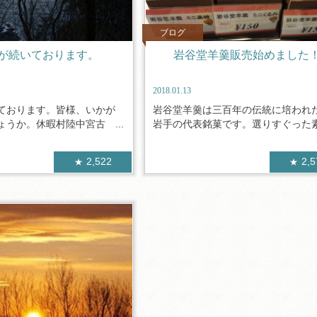
ブログ
が続いております。
岩谷堂羊羹販売始めました
2018.01.13
ております。皆様、いかが
岩谷堂羊羹は三百年の伝統に培われ
うか。休暇村陸中宮古 ...
岩手の代表銘菓です。選りすぐった素材
2,522
2,