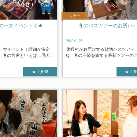
ツアー
の一大イベント☆★
冬のバスツアーのお誘い♪
2018.01.25
一大イベント！詳細が決定
休暇村がお届けする貸切バスツアー
冬の宮古といえば…毛ガ...
Q」冬の三陸を旅する最新ツアーのご紹
2,638
2,