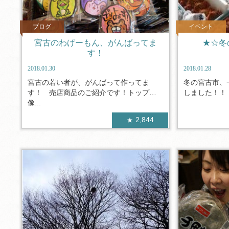
ブログ
イベント
宮古のわげーもん、がんばってま
★☆冬
す！
2018.01.30
2018.01.28
宮古の若い者が、がんばって作ってま
冬の宮古市、
す！ 売店商品のご紹介です！トップ画
しました！！ 
像...
2,844