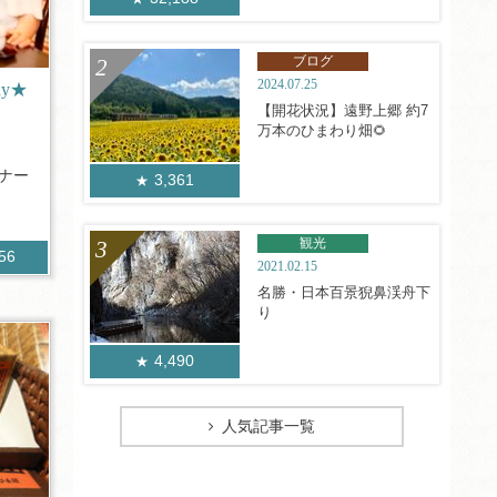
ブログ
2024.07.25
y★
【開花状況】遠野上郷 約7
万本のひまわり畑🌻
ィナー
3,361
観光
456
2021.02.15
名勝・日本百景猊鼻渓舟下
り
4,490
人気記事一覧