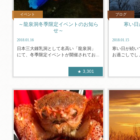
イベント
ブログ
～龍泉洞冬季限定イベントのお知ら
寒い日
せ～
2018.01.16
2018.01.15
日本三大鍾乳洞として名高い「龍泉洞」
寒い日が続い
にて、冬季限定イベントが開催されてお...
お過ごしでしょ
3,301