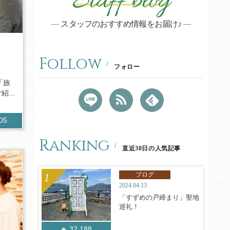
Staff blog
スタッフのおすすめ情報をお届け♪
Follow
フォロー
「旅
...
905
Ranking
直近30日の人気記事
ブログ
2024.04.13
「すずめの戸締まり」聖地
巡礼！
32,188