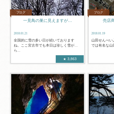
ブログ
ブログ
一見鳥の巣に見えますが…
売店
2018.01.21
2018.01.19
全国的に雪の多い日が続いております
山田せんべい
ね。ここ宮古市でも本日は珍しく雪がぱ
では有名な山田
ら...
3,863