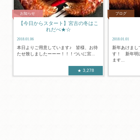
お知らせ
ブログ
【今日からスタート】宮古の冬はこ
れだべ★☆
2018.01.06
2018.01.01
本日よりご用意しています♪ 皆様、お待
新年あけまし
たせ致しましたーーー！！！ついに宮...
す！ 新年明
ます...
3,278