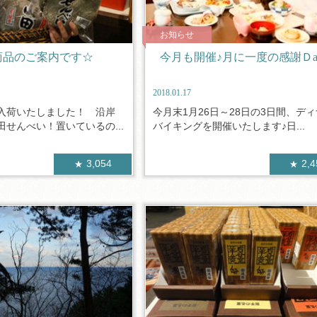
お知らせ
商品のご案内です☆
今月も開催♪月に一度の感謝Ｄa
2018.01.17
入荷いたしました！ 沿岸
今月末1月26日～28日の3日間、デ
せんべい！置いているの...
バイキングを開催いたします♪日...
3,054
2,