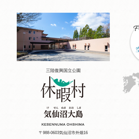
三陸復興国立公園
〒988-0603
気仙沼市外畑16