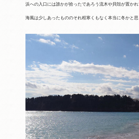
浜への入口には誰かが拾ったであろう流木や貝殻が置かれ
海風は少しあったもののそれ程寒くもなく本当に冬かと思