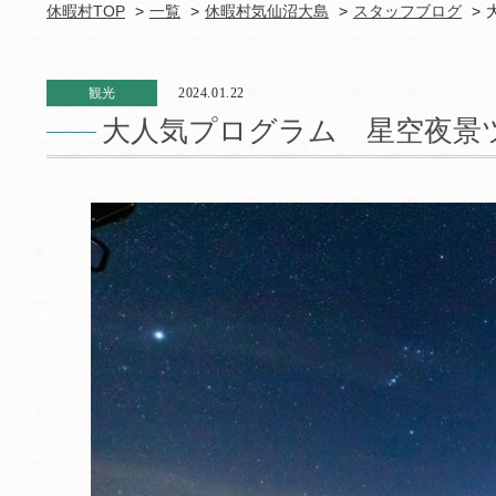
休暇村TOP
一覧
休暇村気仙沼大島
スタッフブログ
観光
2024.01.22
大人気プログラム 星空夜景