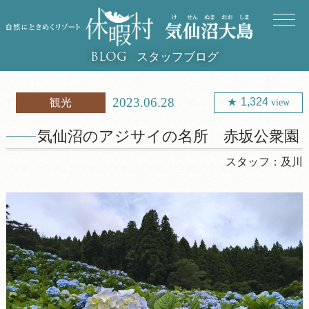
スタッフブログ
BLOG
2023.06.28
1,324
観光
view
気仙沼のアジサイの名所 赤坂公衆園
スタッフ：
及川