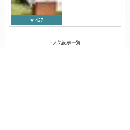
427
人気記事一覧
TEL
ログイン
宿泊予約
空室検索
ARCHIVE
/
月別アーカイブ
2026年 (186)
08月 (6)
2025年 (304)
07月 (23)
12月 (31)
2024年 (319)
06月 (24)
11月 (29)
12月 (24)