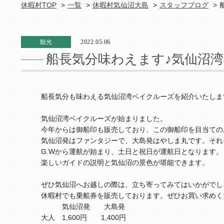
休暇村TOP
一覧
休暇村気仙沼大島
スタッフブログ
観光
2022.05.06
船長気分味わえます♪気仙沼湾
船長気分も味わえる気仙沼湾ベイクルーズを紹介いたしま
気仙沼湾ベイクルーズが始まりました。
今年からは御船印も販売しており、この御船印を目当ての
気仙沼発はファンタジーで、大島発はやしま丸です。それ
G.Wから運航が始まり、土日と祝日が運航日となります。
楽しいガイドの説明と気仙沼の景色が堪能できます。
ぜひ気仙沼へお越しの際は、立ち寄ってみてはいかがでし
休暇村でも乗船券を販売しております。ぜひお買い求めく
気仙沼発 大島発
大人 1,600円 1,400円