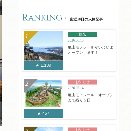
Ranking
直近30日の人気記事
観光
2026.06.13
亀山モノレールがいよいよ
オープンします！
1,189
お知らせ
2026.07.14
亀山モノレール オープン
まで残り５日
457
お知らせ