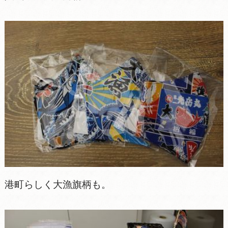
港町らしく大漁旗柄も。