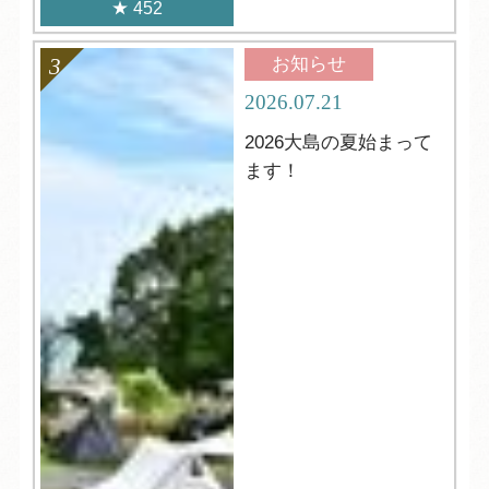
452
お知らせ
2026.07.21
2026大島の夏始まって
ます！