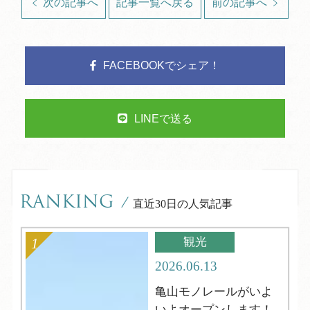
次の記事へ
記事一覧へ戻る
前の記事へ
FACEBOOKでシェア！
LINEで送る
RANKING
/
直近30日の人気記事
観光
2026.06.13
亀山モノレールがいよ
いよオープンします！