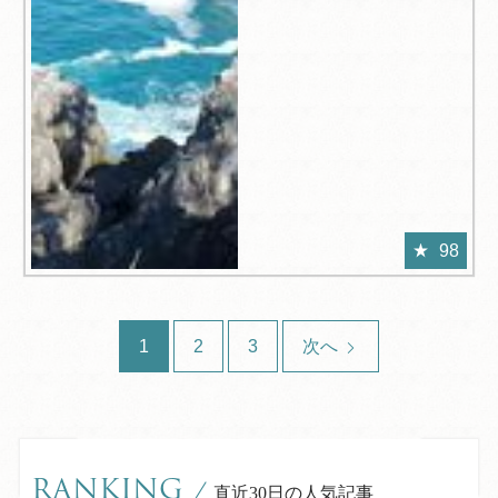
98
1
2
3
次へ
RANKING
/
直近30日の人気記事