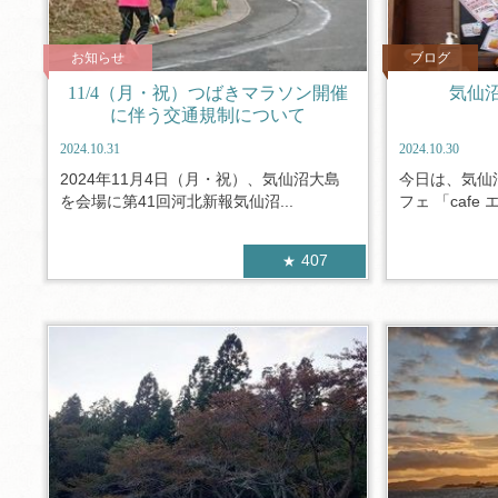
お知らせ
ブログ
11/4（月・祝）つばきマラソン開催
気仙
に伴う交通規制について
2024.10.31
2024.10.30
2024年11月4日（月・祝）、気仙沼大島
今日は、気仙
を会場に第41回河北新報気仙沼...
フェ 「cafe
407