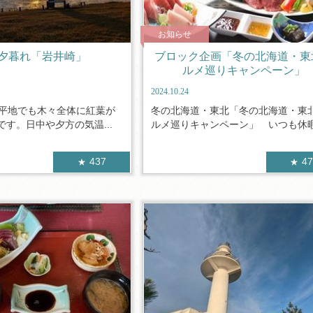
お知らせ
夕暮れ「岩井崎」
ブロック企画「冬の北海道・東
ルメ巡りキャンペーン」
2024.10.24
、平地でも木々全体に紅葉が
冬の北海道・東北「冬の北海道・東
す。日中や夕方の気温...
ルメ巡りキャンペーン」 いつも休暇村
437
4