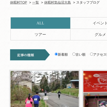
休暇村TOP
一覧
休暇村気仙沼大島
スタッフブログ
ALL
イベン
ツアー
グルメ
新着順
古い順
アクセス