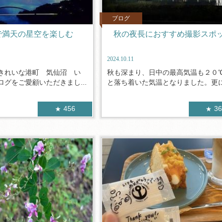
ブログ
で満天の星空を楽しむ
秋の夜長におすすめ撮影スポ
2024.10.11
きれいな港町 気仙沼 い
秋も深まり、日中の最高気温も２０
グをご愛顧いただきまし...
と落ち着いた気温となりました。更に.
456
3