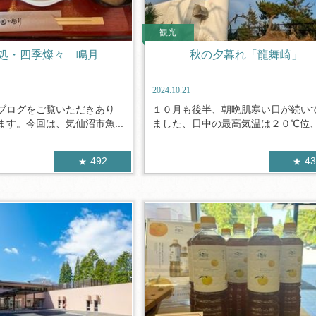
観光
処・四季燦々 鳴月
秋の夕暮れ「龍舞崎」
2024.10.21
ブログをご覧いただきあり
１０月も後半、朝晩肌寒い日が続い
す。今回は、気仙沼市魚...
ました、日中の最高気温は２０℃位、最
492
4