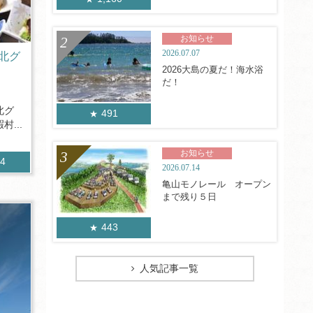
お知らせ
2026.07.07
北グ
2026大島の夏だ！海水浴
だ！
北グ
491
...
お知らせ
74
2026.07.14
亀山モノレール オープン
まで残り５日
443
人気記事一覧