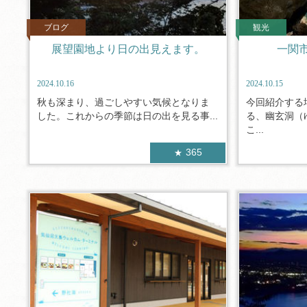
ブログ
観光
展望園地より日の出見えます。
一関
2024.10.16
2024.10.15
秋も深まり、過ごしやすい気候となりま
今回紹介する
した。これからの季節は日の出を見る事...
る、幽玄洞（
こ...
365