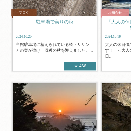
ブログ
お知らせ
駐車場で実りの秋
『大人の休
2024.10.20
2024.10.19
当館駐車場に植えられている椿・サザン
大人の休日倶
カの実が弾け、収穫の秋を迎えました。...
す！ ＜大人
日...
466