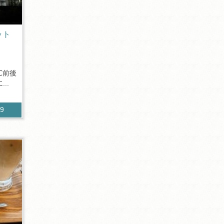
ット
℃前後
..
69