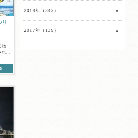
2018年（342）
つり
2017年（139）
る物
...
79