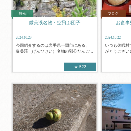
観光
ブログ
厳美渓名物・空飛ぶ団子
お食事
2024.10.23
2024.10.22
今回紹介するのは岩手県一関市にある、
いつも休暇村
厳美渓（げんびけい）名物の郭公だんご...
がとうございま
522