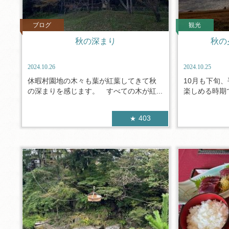
ブログ
観光
秋の深まり
秋の
2024.10.26
2024.10.25
休暇村園地の木々も葉が紅葉してきて秋
10月も下旬
の深まりを感じます。 すべての木が紅...
楽しめる時期で
403