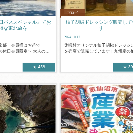
ブログ
日パススペシャル』でお
柚子胡椒ドレッシング販売して
得な東北旅を
す！
2024.10.17
楽部 会員様はお得で
休暇村オリジナル柚子胡椒ドレッシ
の休日会員限定＞ 大人の休
を売店で販売しています！九州産の柚子
458
3