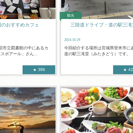
観光
沼のおすすめカフェ
三陸道ドライブ・道の駅三滝
2024.10.29
沼市立図書館の中にあるカ
今回紹介する場所は宮城県登米市に
 エスポアール」さん...
道の駅三滝堂（みたきどう）です。 こ
386
4