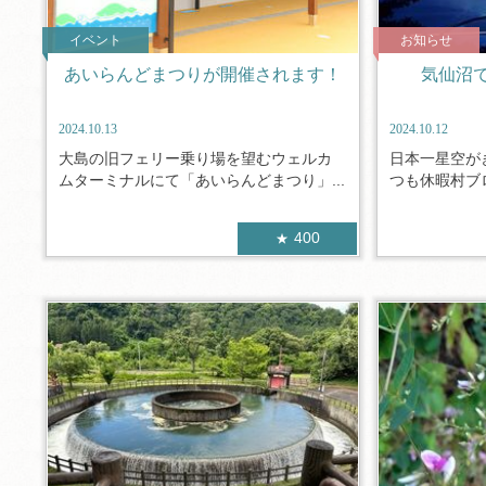
イベント
お知らせ
あいらんどまつりが開催されます！
気仙沼
2024.10.13
2024.10.12
大島の旧フェリー乗り場を望むウェルカ
日本一星空が
ムターミナルにて「あいらんどまつり」...
つも休暇村ブロ
400