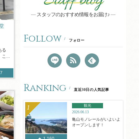
Staff blog
スタッフのおすすめ情報をお届け♪
堂
Follow
フォロー
ある
...
27
Ranking
直近30日の人気記事
観光
2026.06.13
亀山モノレールがいよいよ
オープンします！
1,160