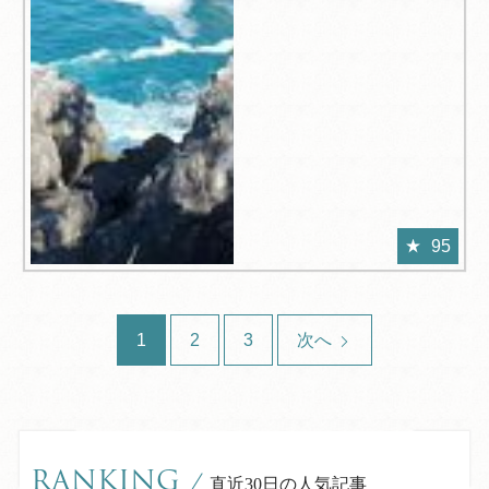
95
1
2
3
次へ
RANKING
/
直近30日の人気記事