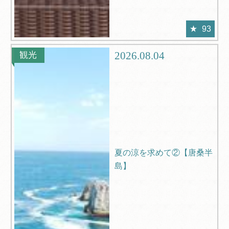
93
2026.08.04
観光
夏の涼を求めて②【唐桑半
島】