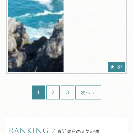
87
1
2
3
次へ
RANKING
/
直近30日の人気記事