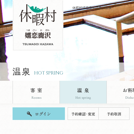
休暇村嬬恋鹿沢の鹿沢温泉
温泉
HOT SPRING