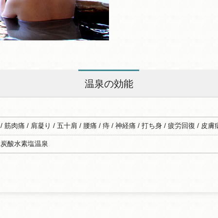
温泉の効能
 筋肉痛 / 肩凝り / 五十肩 / 腰痛 / 痔 / 神経痛 / 打ち身 / 疲労回復 / 皮
－炭酸水素塩温泉