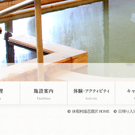
休暇村嬬恋鹿沢 HOME
日帰り入