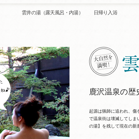
雲井の湯（露天風呂・内湯）
日帰り入浴
鹿沢温泉の歴
起源は猟師に追われ、傷
で温泉街は壊滅してしま
の湯】を残して現在の新