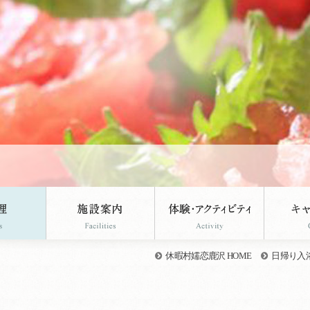
休暇村嬬恋鹿沢 HOME
日帰り入