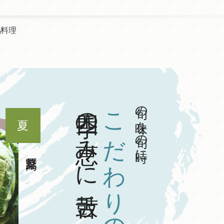
品料理
四季の恵みに舌鼓
こだわりの食材
旬の味を旬の時に
秋