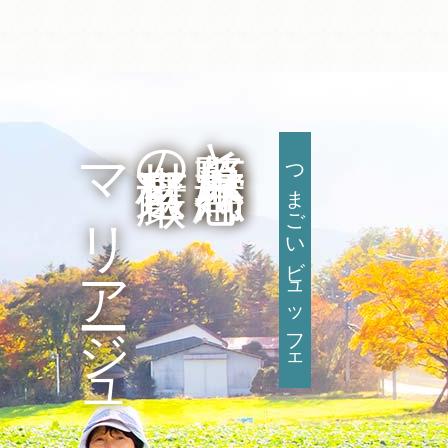
マリアージュ
厳選素材の
嬬恋高原野菜と
つまごいビュッフェ