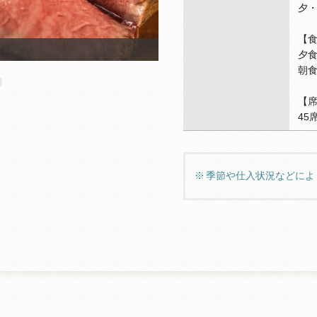
夕
【
夕食
朝食
【
45
季節や仕入状況などによ