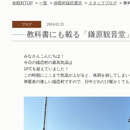
休暇村TOP
一覧
休暇村嬬恋鹿沢
スタッフブログ
教
ブログ
2024.02.21
教科書にも載る「鎌原観音堂
みなさんこんにちは！
今日の嬬恋村の最高気温は
10℃を超えていました！
この時期にここまで気温が上がると、体調を崩してしまい
寒暖差の激しい嬬恋村ですので、日中どれだけ暖かくても