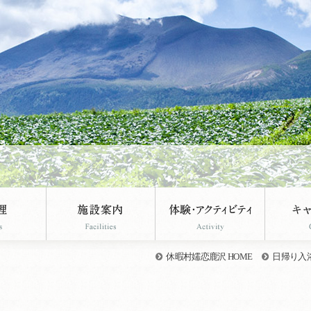
休暇村嬬恋鹿沢 HOME
日帰り入