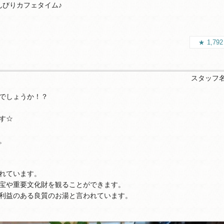
んびりカフェタイム♪
1,79
スタッフ
でしょうか！？
す☆
。
れています。
宝や重要文化財を観ることができます。
利益のある良質のお湯と言われています。