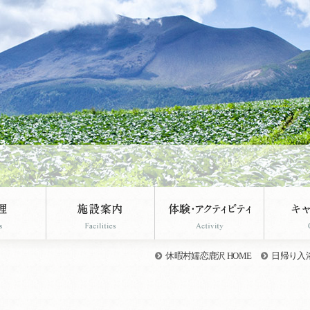
休暇村嬬恋鹿沢 HOME
日帰り入