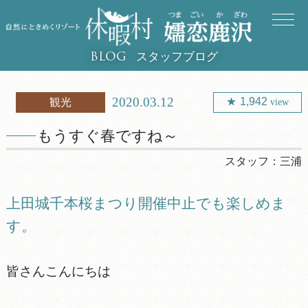
スタッフブログ
BLOG
2020.03.12
1,942
観光
view
もうすぐ春ですね～
スタッフ：
三浦
上田城千本桜まつり開催中止でも楽しめま
す。
皆さんこんにちは