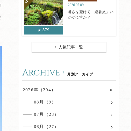
2026.07.09
ロ
暑さを避けて「避暑旅」い
かがですか？
来
379
人気記事一覧
Archive
月別アーカイブ
2026年（204）
08月（9）
07月（28）
06月（27）