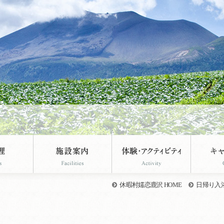
休暇村嬬恋鹿沢 HOME
日帰り入