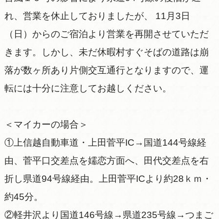
れ、営業を休止しておりましたが、 11月3日
（日）からのご宿泊より営業を再開させていただ
きます。しかし、未だ休暇村すぐそばの道路は崩
落が数ヶ所あり片側交互通行となりますので、運
転には十分に注意してお越しください。
＜マイカーの場合＞
①上信越自動車道・上田菅平IC→国道144号線経
由、菅平口交差点を嬬恋方面へ、田代交差点を右
折し県道94号線経由。上田菅平ICより約28ｋｍ・
約45分。
②軽井沢より国道146号線→県道235号線→つまご