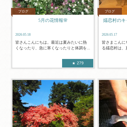
ブログ
ブログ
5月の花情報🌸
嬬恋村のキ
2026.05.18
2026.05.17
皆さんこんにちは。最近は夏みたいに熱
皆さまこんに
くなったり、急に寒くなったりと体調を...
る嬬恋村は、夏
279