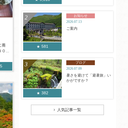
お知らせ
2026.07.13
ご案内
に蕎
581
...
ブログ
25
2026.07.09
暑さを避けて「避暑旅」い
かがですか？
382
人気記事一覧