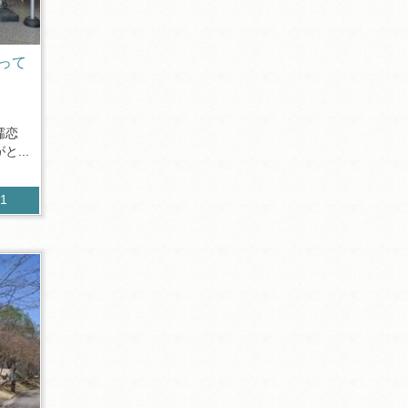
って
嬬恋
...
11