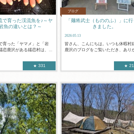
ブログ
流で育った渓流魚を♪～ヤ
「麺将武士（もののふ）」に行
岩魚の違いとは？～
きました。
2026.05.13
で育った「ヤマメ」と「岩
皆さん、こんにちは。いつも休暇村
恋鹿沢がある嬬恋村は、...
鹿沢のブログをご覧いただき、ありがと
331
2