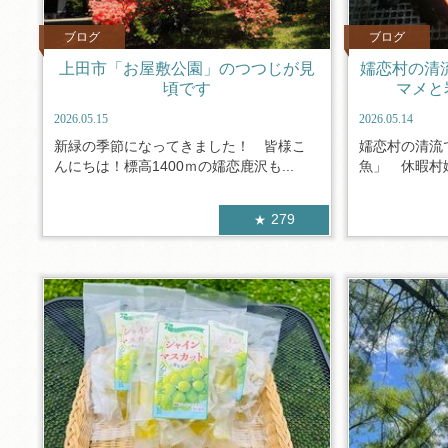
ブログ
ブログ
上田市「お屋敷公園」のつつじが見
嬬恋村の清
頃です
マメと
2026.05.15
2026.05.14
新緑の季節になってきました！ 皆様こ
嬬恋村の清流
んにちは！標高1400ｍの嬬恋鹿沢も...
魚」 休暇村嬬
279