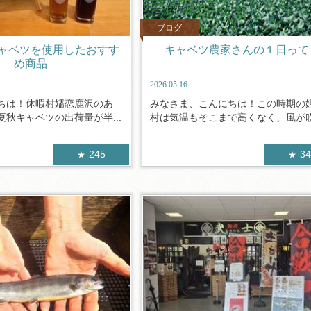
ブログ
ャベツを使用したおすす
キャベツ農家さんの１日って
め商品
2026.05.16
ちは！休暇村嬬恋鹿沢のあ
みなさま、こんにちは！この時期の
秋キャベツの出荷量が半...
村は気温もそこまで高くなく、風が吹く
245
3