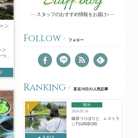
Staff blog
スタッフのおすすめ情報をお届け♪
ャン
Follow
フォロー
レン
...
92
Ranking
直近30日の人気記事
観光
2024.05.16
鎌原つりぼりと、レストラ
ンTSURIBORI
9,813