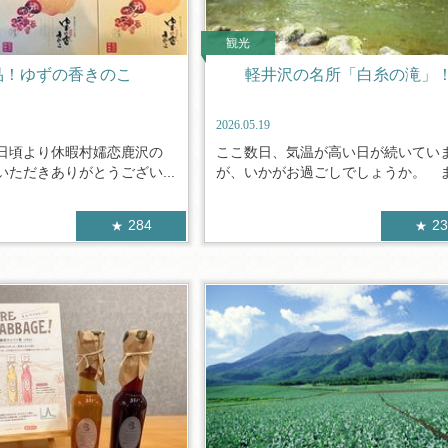
観光
品！ゆずの香きのこ
軽井沢の名所「白糸の滝」
2026.05.19
日頃より休暇村嬬恋鹿沢の
ここ数日、気温が高い日が続いてい
ただきありがとうござい...
が、いかがお過ごしでしょうか。 まも
284
2