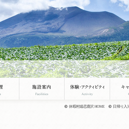
休暇村嬬恋鹿沢 HOME
日帰り入