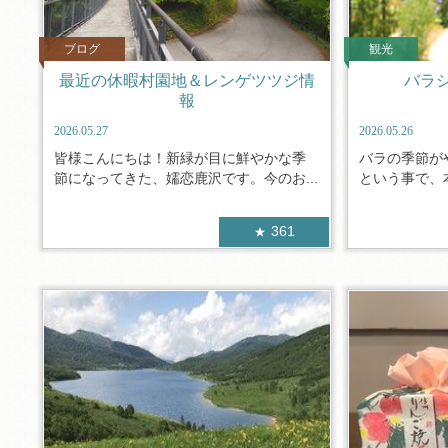
ブログ
観光
最近の休暇村園地＆レンゲツツジ情
バラ
報
2026.05.27
2026.05.26
皆様こんにちは！新緑が目に鮮やかな季
バラの季節が
節になってきた、嬬恋鹿沢です。今のお...
という事で、本
361