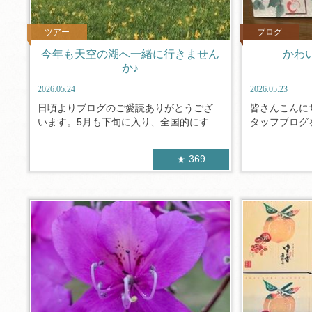
ツアー
ブログ
今年も天空の湖へ一緒に行きません
かわ
か♪
2026.05.24
2026.05.23
日頃よりブログのご愛読ありがとうござ
皆さんこんに
います。5月も下旬に入り、全国的にす...
タッフブログを
369