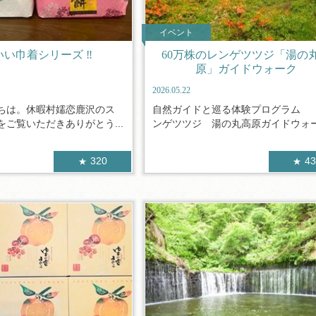
イベント
いい巾着シリーズ ‼
60万株のレンゲツツジ「湯の
原」ガイドウォーク
2026.05.22
ちは。休暇村嬬恋鹿沢のス
自然ガイドと巡る体験プログラム 
ご覧いただきありがとう...
ンゲツツジ 湯の丸高原ガイドウォーク
320
4