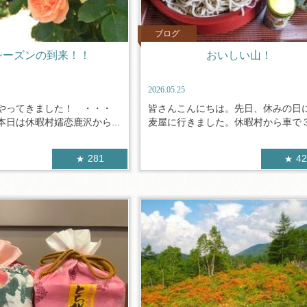
ブログ
シーズンの到来！！
おいしい山！
2026.05.25
やってきました！ ・・・
皆さんこんにちは。先日、休みの日
日は休暇村嬬恋鹿沢から...
麦屋に行きました。休暇村から車で３０
281
4