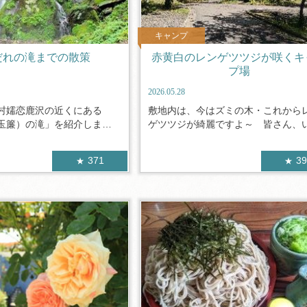
キャンプ
だれの滝までの散策
赤黄白のレンゲツツジが咲くキ
プ場
2026.05.28
村嬬恋鹿沢の近くにある
敷地内は、今はズミの木・これから
玉簾）の滝」を紹介しま
ゲツツジが綺麗ですよ～ 皆さん、いつ
371
3