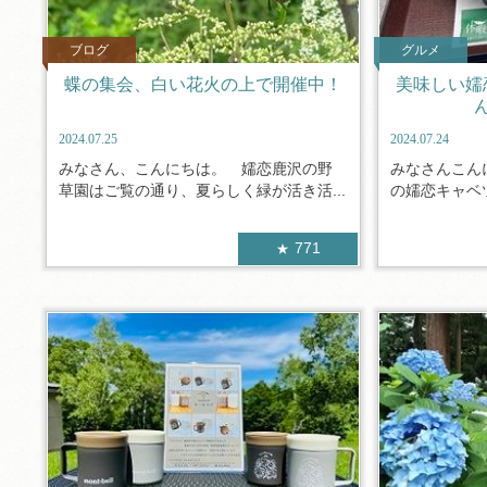
ブログ
グルメ
蝶の集会、白い花火の上で開催中！
美味しい嬬
2024.07.25
2024.07.24
みなさん、こんにちは。 嬬恋鹿沢の野
みなさんこん
草園はご覧の通り、夏らしく緑が活き活...
の嬬恋キャベツ
771