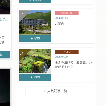
お知らせ
2026.07.13
した
ご案内
をご
599
...
ブログ
16
2026.07.09
暑さを避けて「避暑旅」い
かがですか？
389
人気記事一覧