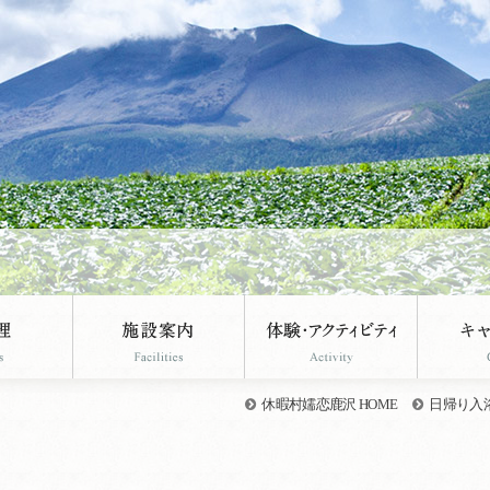
休暇村嬬恋鹿沢 HOME
日帰り入