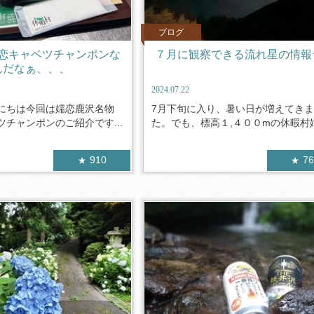
ブログ
恋キャベツチャンポンな
７月に観察できる流れ星の情報
んだなぁ、、、
2024.07.22
にちは今回は嬬恋鹿沢名物
7月下旬に入り、暑い日が増えてき
チャンポンのご紹介です...
た。でも、標高１,４００mの休暇村嬬.
910
7