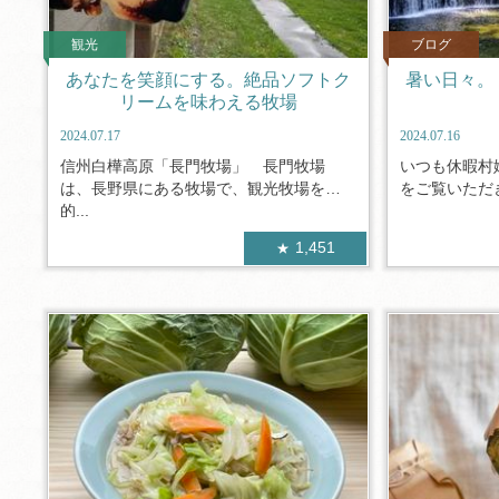
観光
ブログ
あなたを笑顔にする。絶品ソフトク
暑い日々。
リームを味わえる牧場
2024.07.17
2024.07.16
信州白樺高原「長門牧場」 長門牧場
いつも休暇村
は、長野県にある牧場で、観光牧場を目
をご覧いただき
的...
1,451