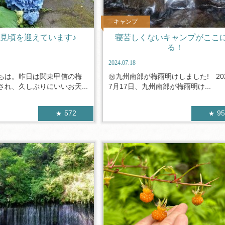
キャンプ
見頃を迎えています♪
寝苦しくないキャンプがここ
る！
2024.07.18
ちは。昨日は関東甲信の梅
㊗九州南部が梅雨明けしました! 20
れ、久しぶりにいいお天...
7月17日、九州南部が梅雨明け...
572
9