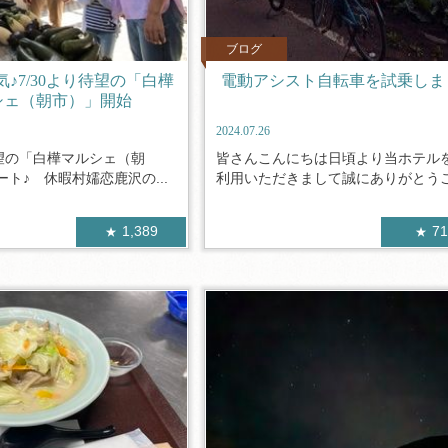
ブログ
♪7/30より待望の「白樺
電動アシスト自転車を試乗しま
シェ（朝市）」開始
2024.07.26
待望の「白樺マルシェ（朝
皆さんこんにちは日頃より当ホテル
ト♪ 休暇村嬬恋鹿沢の...
利用いただきまして誠にありがとうござ
1,389
7