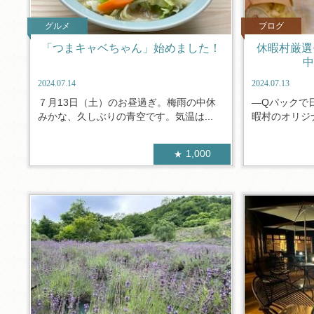
グルメ
ブログ
「つまキャベちゃん」始めました！
休暇村厳選
中
2024.07.14
2024.07.13
７月13日（土）のお昼過ぎ。梅雨の中休
―Qパックで
みかな、久しぶりの青空です。気温は...
暇村のオリジナ
1,000