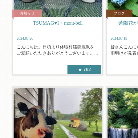
お知らせ
ブログ
TSUMAG♥I × mont-bell
紫陽花が
2024.07.20
2024.07.19
こんにちは。日頃より休暇村嬬恋鹿沢を
皆さんこんに
ご愛顧いただきありがとうございます。...
雨明けが発表さ
782