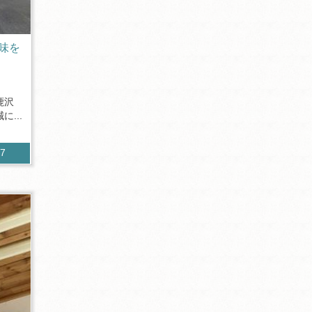
味を
鹿沢
...
07