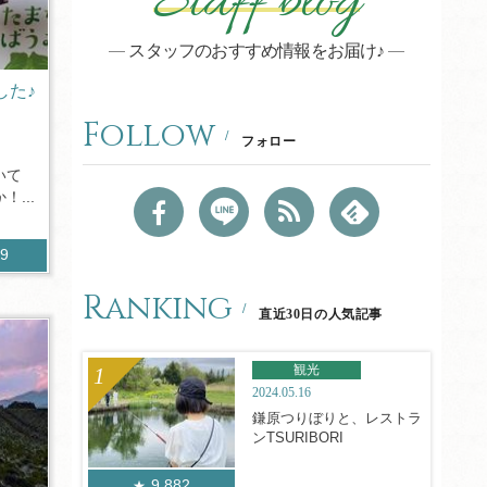
Staff blog
スタッフのおすすめ情報をお届け♪
した♪
Follow
フォロー
いて
...
89
Ranking
直近30日の人気記事
観光
2024.05.16
鎌原つりぼりと、レストラ
ンTSURIBORI
9,882