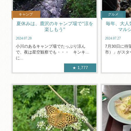
キャンプ
グルメ
夏休みは、鹿沢のキャンプ場で”涼を
毎年、大人気
楽しもう”
マル
2024.07.28
2024.07.27
小川のあるキャンプ場でたっぷり涼ん
7月30日に
で、夜は星空観察でも・・・ キンキン
市）」がスター
に...
1,777