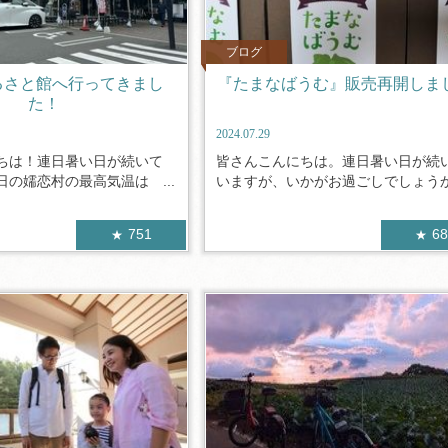
ブログ
るさと館へ行ってきまし
『たまなばうむ』販売再開しま
た！
2024.07.29
ちは！連日暑い日が続いて
皆さんこんにちは。連日暑い日が続
の嬬恋村の最高気温は ...
いますが、いかがお過ごしでしょうか！
751
6