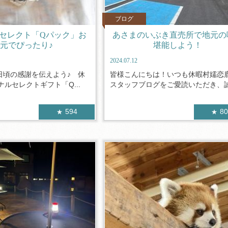
ブログ
セレクト「Qパック」お
あさまのいぶき直売所で地元の
元でぴったり♪
堪能しよう！
2024.07.12
日頃の感謝を伝えよう♪ 休
皆様こんにちは！いつも休暇村嬬恋
ルセレクトギフト「Q...
スタッフブログをご愛読いただき、誠に
594
8