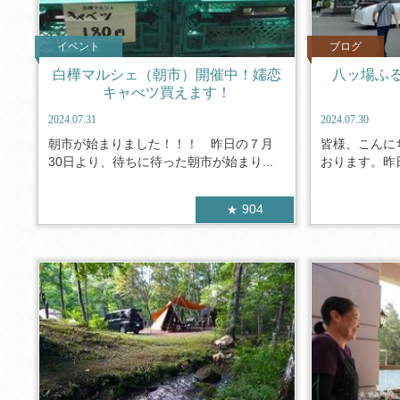
イベント
ブログ
白樺マルシェ（朝市）開催中！嬬恋
八ッ場ふ
キャべツ買えます！
2024.07.31
2024.07.30
朝市が始まりました！！！ 昨日の７月
皆様、こんに
30日より、待ちに待った朝市が始まり...
おります。昨日
904