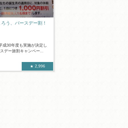
まろう、バースデー割！
平成30年度も実施が決定し
スデー旅割キャンペー...
2,996