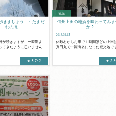
観光
歩きましょう ～たまだ
信州上田の地酒を味わってみま
れの滝
か？
2018.02.15
日が続きますが、一時期よ
休暇村からお車で１時間ほどの上田
てきたように思いません...
真田丸で一躍有名になった観光地です。
3,742
2,