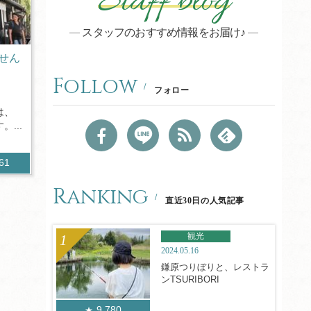
Staff blog
スタッフのおすすめ情報をお届け♪
せん
Follow
フォロー
は、
...
861
Ranking
直近30日の人気記事
観光
2024.05.16
鎌原つりぼりと、レストラ
ンTSURIBORI
9,780