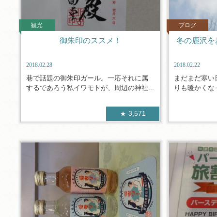
観光
ブログ
御朱印のススメ！
冬の鹿沢を
2018.02.28
2018.02.22
巷で話題の御朱印ガール。一応それに属
まだまだ寒い
するであろう私イワモトが、周辺の神社...
りも暖かくなっ
3,571