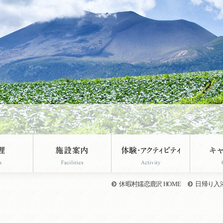
休暇村嬬恋鹿沢 HOME
日帰り入