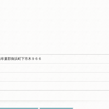
重県南牟婁郡御浜町下市木９６６