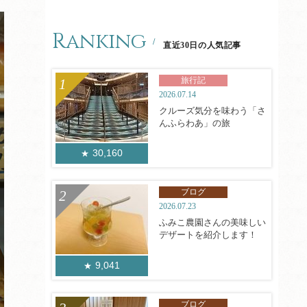
Ranking
直近30日の人気記事
旅行記
2026.07.14
クルーズ気分を味わう「さ
んふらわあ」の旅
30,160
ブログ
2026.07.23
ふみこ農園さんの美味しい
デザートを紹介します！
9,041
ブログ