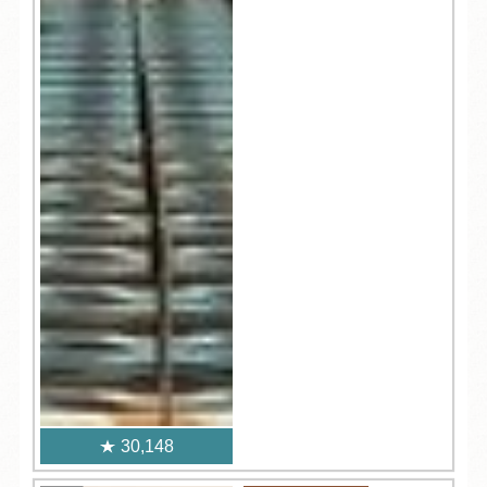
30,148