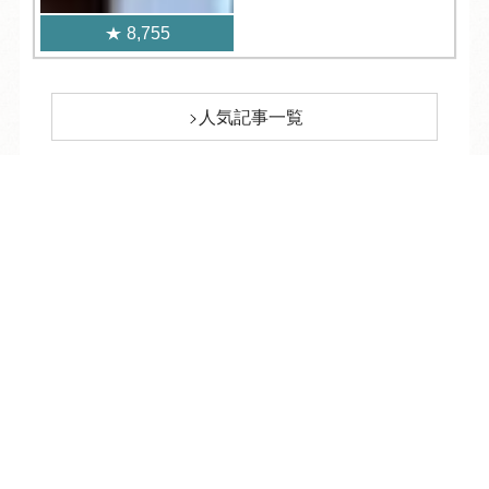
8,755
人気記事一覧
ARCHIVE
/
月別アーカイブ
TEL
ログイン
宿泊予約
空室検索
2026年 (215)
08月 (9)
2025年 (361)
07月 (31)
12月 (30)
2024年 (370)
06月 (30)
11月 (31)
12月 (29)
2023年 (379)
05月 (28)
10月 (31)