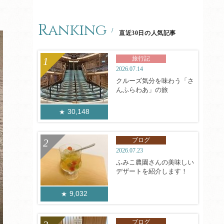
Ranking
直近30日の人気記事
旅行記
2026.07.14
クルーズ気分を味わう「さ
んふらわあ」の旅
30,148
ブログ
2026.07.23
ふみこ農園さんの美味しい
デザートを紹介します！
9,032
ブログ