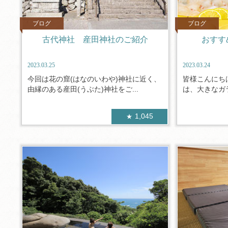
ブログ
ブログ
古代神社 産田神社のご紹介
おすす
2023.03.25
2023.03.24
今回は花の窟(はなのいわや)神社に近く、
皆様こんにち
由縁のある産田(うぶた)神社をご...
は、大きなガラ
1,045