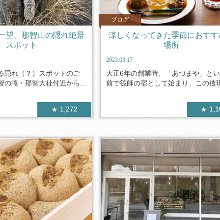
ブログ
一望。那智山の隠れ絶景
涼しくなってきた季節におすす
スポット
場所
2023.03.17
る隠れ（？）スポットのご
大正6年の創業時、「あづまや」と
の滝・那智大社付近から...
前で筏師の宿として始まり、この後現.
1,272
1,