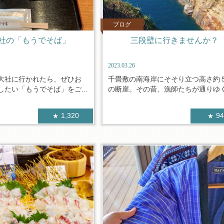
ブログ
社の「もうでそば」
三段壁に行きませんか？
2023.03.26
大社に行かれたら、ぜひお
千畳敷の南海岸にそそり立つ高さ約
たい「もうでそば」をご...
の断崖。その昔、漁師たちが通りゆく.
1,320
9