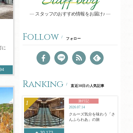
Staff blog
スタッフのおすすめ情報をお届け♪
！
Follow
フォロー
町に
294
Ranking
直近30日の人気記事
旅行記
2026.07.14
クルーズ気分を味わう「さ
んふらわあ」の旅
30,173