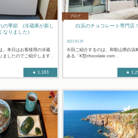
ブログ
れの季節 (冷蔵庫が新し
白浜のチョコレート専門店
くなりました)
2023.03.29
は。本日はお客様用の冷蔵
今回ご紹介するのは、和歌山県白浜
ましたのでご紹介します...
ある「K型chocolate com...
1,183
1,