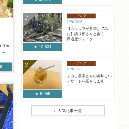
ブログ
2026.08.05
【スタッフが参加してみ
た】語り部さんと歩く！世
界遺産ウォーク
５０m
10,631
..
ブログ
49
2026.07.23
ふみこ農園さんの美味しい
デザートを紹介します！
9,045
人気記事一覧