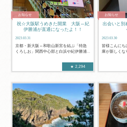
お知らせ
お知らせ
祝☆大阪駅うめきた開業 大阪⇔紀
出会いと別
伊勝浦が直通になったよ！！
2023.03.31
2023.03.30
京都・新大阪⇔和歌山新宮を結ぶ「特急
皆様こんにち
くろしお」関西中心部と白浜や紀伊勝浦...
庫が新しくなり
2,294