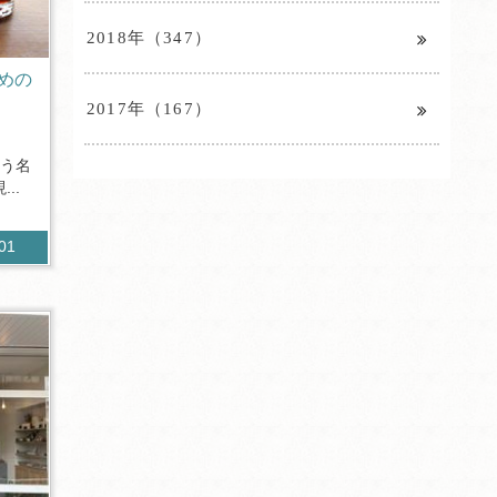
2018年（347）
めの
2017年（167）
いう名
..
101