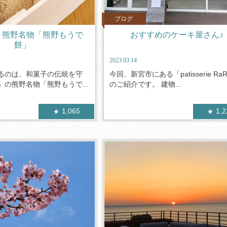
ブログ
 熊野名物「熊野もうで
おすすめのケーキ屋さん♪
餅」
2023.03.14
るのは、和菓子の伝統を守
今回、新宮市にある「patisserie Ra
の熊野名物「熊野もうで...
のご紹介です。 建物...
1,065
1,