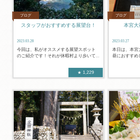
ブログ
ブログ
スタッフがおすすめする展望台！
本宮大
2023.03.28
2023.03.27
今回は、私がオススメする展望スポット
本日は、本宮
のご紹介です！それが休暇村より歩いて...
昼におすすめし
1,229