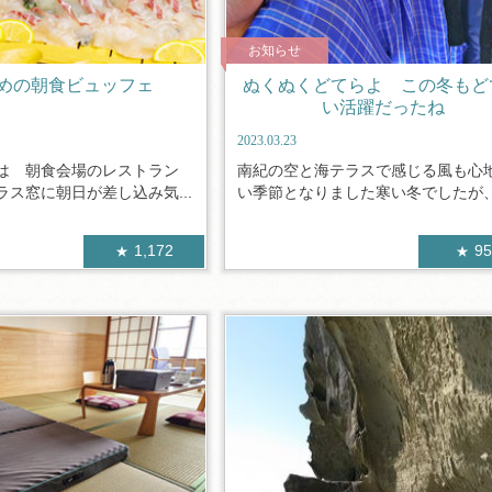
お知らせ
めの朝食ビュッフェ
ぬくぬくどてらよ この冬もど
い活躍だったね
2023.03.23
は 朝食会場のレストラン
南紀の空と海テラスで感じる風も心
ス窓に朝日が差し込み気...
い季節となりました寒い冬でしたが、今
1,172
9