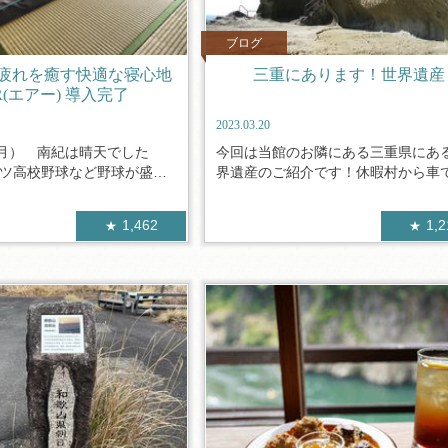
ブログ
疲れを癒す快適な寝心地
三重にあります！世界遺産
R(エアー) 導入完了
2023.03.20
月） 南紀は晴天でした
今回は当館のお隣にある三重県にあ
バツ高校野球など野球が盛
界遺産のご紹介です！休暇村から車で約
1,462
1,