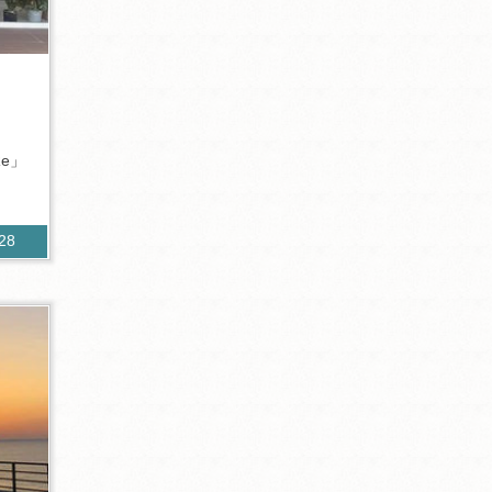
Re」
228