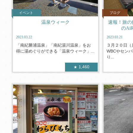
イベント
ブログ
温泉ウィーク
速報！旅の
のAi
2023.03.22
2023.03.21
「南紀勝浦温泉」「南紀湯川温泉」をお
３月２０日（
得に湯めぐりができる「温泉ウィーク」...
WBCやセン
り...
1,460