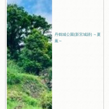
丹鶴城公園(新宮城跡) ～夏
薫～