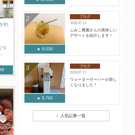
ブログ
2026.07.23
がれ
ふみこ農園さんの美味しい
デザートを紹介します！
につ
9,038
.
ブログ
748
2026.07.15
ウォーターサーバーが新し
くなりました！
8,765
人気記事一覧