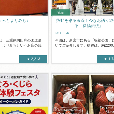
観光
ょっとよりみち♪
熊野を彩る浪漫！今なお語り継
る「徐福伝説」
2021.01.26
は、三重県阿田和の国道沿
今回は、新宮市にある「徐福公園」
よりみちというお店の焼...
いてご紹介します。徐福は、約2200..
2,213
1,