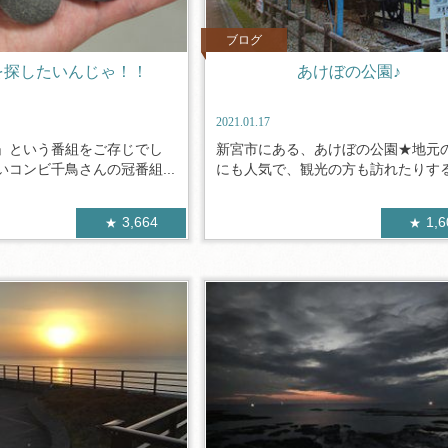
ブログ
を探したいんじゃ！！
あけぼの公園♪
2021.01.17
」という番組をご存じでし
新宮市にある、あけぼの公園★地元
コンビ千鳥さんの冠番組...
にも人気で、観光の方も訪れたりする公
3,664
1,