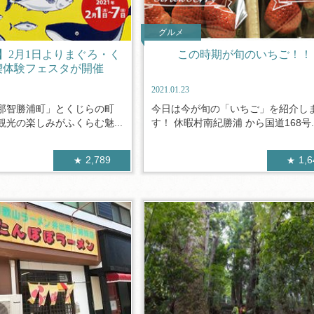
グルメ
】2月1日よりまぐろ・く
この時期が旬のいちご！！
喫体験フェスタが開催
2021.01.23
那智勝浦町」とくじらの町
今日は今が旬の「いちご」を紹介し
光の楽しみがふくらむ魅...
す！ 休暇村南紀勝浦 から国道168号..
2,789
1,