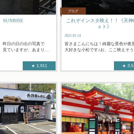
ブログ
SUNRISE
これぞインスタ映え！！《天神
ォト》
2021.01.14
、昨日の日の出の写真で
皆さまこんにちは！綺麗な景色や夜
、見ていますが、あまりに
大好きな小松です♪お、ここ映えそう、
1,911
3,