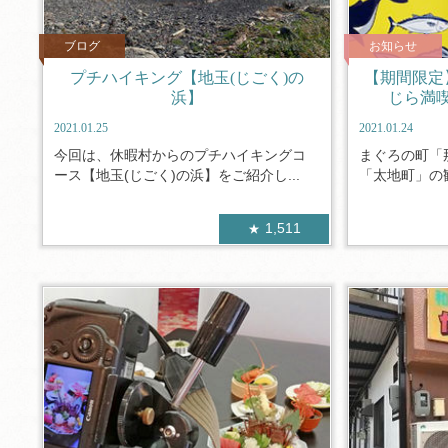
ブログ
お知らせ
プチハイキング【地玉(じごく)の
【期間限定
浜】
じら満
2021.01.25
2021.01.24
今回は、休暇村からのプチハイキングコ
まぐろの町「
ース【地玉(じごく)の浜】をご紹介し...
「太地町」の観
1,511