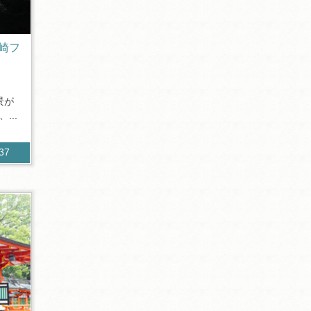
崎フ
景が
...
537