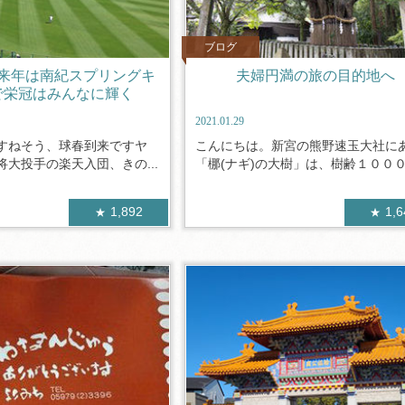
ブログ
来年は南紀スプリングキ
夫婦円満の旅の目的地へ
で栄冠はみんなに輝く
2021.01.29
すねそう、球春到来ですヤ
こんにちは。新宮の熊野速玉大社に
大投手の楽天入団、きの...
「梛(ナギ)の大樹」は、樹齢１０００.
1,892
1,