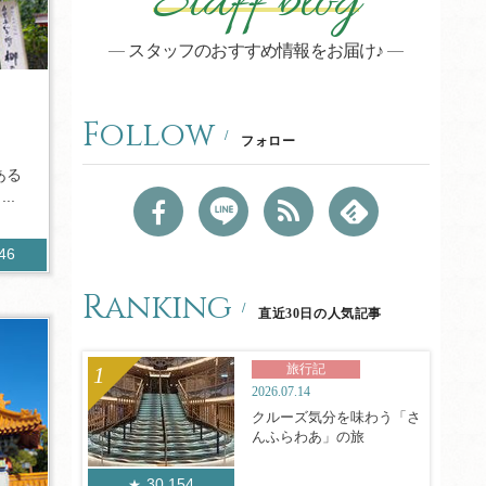
Staff blog
スタッフのおすすめ情報をお届け♪
Follow
フォロー
ある
..
646
Ranking
直近30日の人気記事
旅行記
2026.07.14
クルーズ気分を味わう「さ
んふらわあ」の旅
30,154