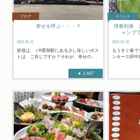
ブログ
イベント
幸せを呼ぶ・・・？
球春到来 
ャンプ
2021.01.31
2021.01.30
皆様は、ＪR那智駅にある少し珍しいポス
もうすぐ春で
トは、ご存じですか？それが、幸せの...
ンキース田中将
1,667