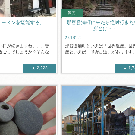
観光
ラーメンを堪能する。
那智勝浦町に来たら絶対行きた
所とは・・
2021.01.20
い日が続きますね。。。皆
那智勝浦町といえば「世界遺産」世
ごしでしょうか？そんな...
産といえば「熊野古道」があります。そ
2,223
1,