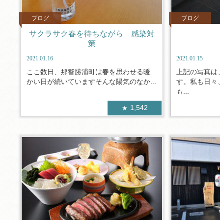
ブログ
ブログ
サクラサク春を待ちながら 感染対
策
2021.01.16
2021.01.15
ここ数日、那智勝浦町は春を思わせる暖
上記の写真は
かい日が続いていますそんな陽気のなか...
す。私も日々
も...
1,542