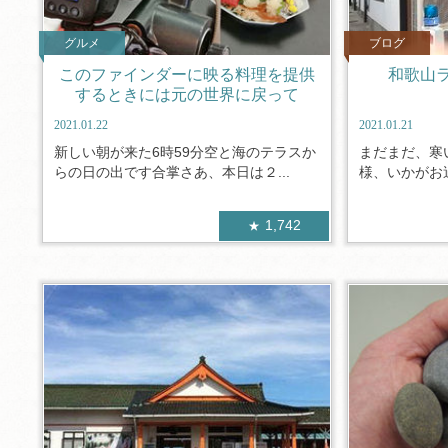
グルメ
ブログ
このファインダーに映る料理を提供
和歌山
するときには元の世界に戻って
2021.01.22
2021.01.21
新しい朝が来た6時59分空と海のテラスか
まだまだ、寒
らの日の出です合掌さあ、本日は２...
様、いかがお過
1,742