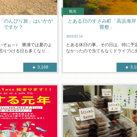
観光
「のんびり旅」はいかが
とある日のすさみ町「高浜海岸
ですか？
畳敷」
2019.05.14
いぞぉ～♪ 勝浦では夏のよ
とある休日の事。その日は、特に予
りつける日も多くなり...
なかったので当てもなくドライブに出か
3,168
3,