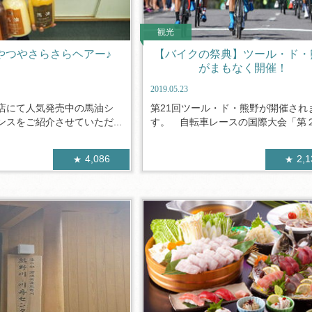
観光
やつやさらさらヘアー♪
【バイクの祭典】ツール・ド・
がまもなく開催！
2019.05.23
店にて人気発売中の馬油シ
第21回ツール・ド・熊野が開催され
スをご紹介させていただ...
す。 自転車レースの国際大会「第２１
4,086
2,