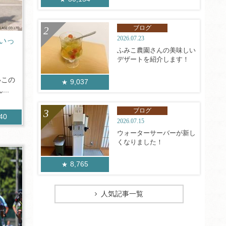
ブログ
2026.07.23
いっ
ふみこ農園さんの美味しい
デザートを紹介します！
いこの
9,037
..
ブログ
240
2026.07.15
ウォーターサーバーが新し
くなりました！
8,765
人気記事一覧