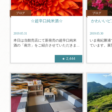
ブログ
ブログ
☆超辛口純米酒☆
かわいいピ
2019.05.31
2019.05.30
本日は当館売店にて新発売の超辛口純米
いま南紀勝浦
酒の「南方」をご紹介させていただきま...
ています。展望
2,444