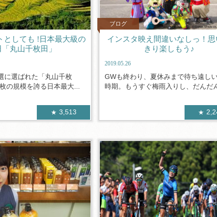
ブログ
としても !日本最大級の
インスタ映え間違いなしっ！思
田「丸山千枚田」
きり楽しもう♪
2019.05.26
選に選ばれた「丸山千枚
GWも終わり、夏休みまで待ち遠し
0枚の規模を誇る日本最大...
時期。もうすぐ梅雨入りし、だんだん.
3,513
2,