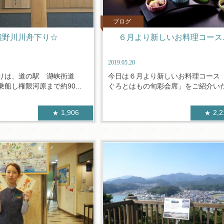
ブログ
熊野川川舟下り☆
６月より新しいお料理コース♪
2019.05.20
下りは、道の駅 瀞峡街道
今日は６月より新しいお料理コース
船し権限河原まで約90...
ぐろとはもの旬彩会席」をご紹介いたし
1,906
2,