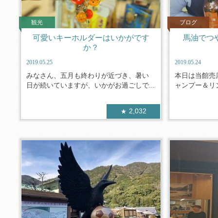
観光
ブログ
可愛いキーホルダーはいかがです
馬油でつ
か？
2019.05.25
2019.05.24
みなさん、五月も終わりが近づき、暑い
本日は当館売
日が続いていますが、いかがお過ごしで...
ャンプー＆リン
2,032