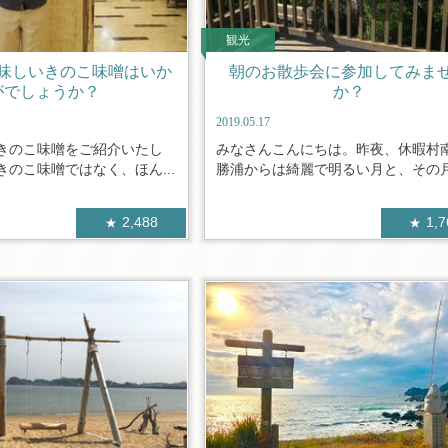
観光
味しいきのこ味噌はいか
朝のお散歩会に参加してみま
がでしょうか？
か？
2019.05.17
きのこ味噌をご紹介いたし
みなさんこんにちは。昨夜、休暇村
のこ味噌ではなく、ほん...
勝浦からは綺麗で明るい月と、その月に
2,488
1,