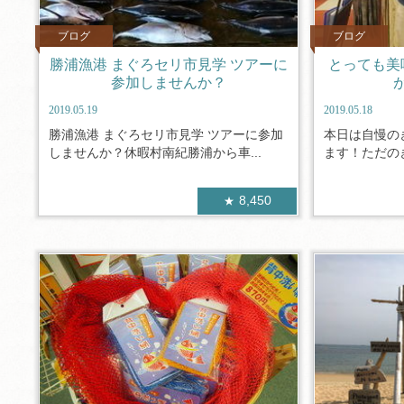
ブログ
ブログ
勝浦漁港 まぐろセリ市見学 ツアーに
とっても美
参加しませんか？
2019.05.19
2019.05.18
勝浦漁港 まぐろセリ市見学 ツアーに参加
本日は自慢の
しませんか？休暇村南紀勝浦から車...
ます！ただのき
8,450