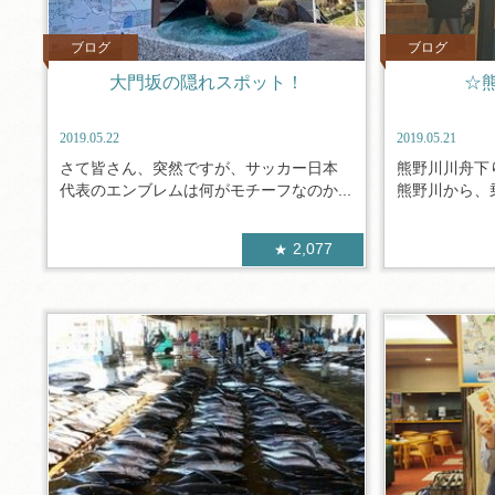
ブログ
ブログ
大門坂の隠れスポット！
☆
2019.05.22
2019.05.21
さて皆さん、突然ですが、サッカー日本
熊野川川舟
代表のエンブレムは何がモチーフなのか...
熊野川から、乗
2,077