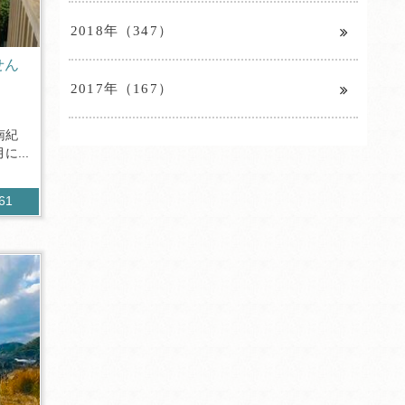
2018年（347）
せん
2017年（167）
南紀
...
761