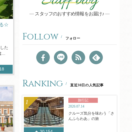
Staff blog
スタッフのおすすめ情報をお届け♪
る☆
Follow
フォロー
メした
..
018
Ranking
直近30日の人気記事
旅行記
2026.07.14
クルーズ気分を味わう「さ
んふらわあ」の旅
30,154