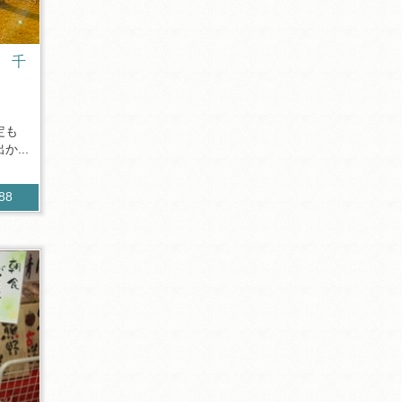
 千
定も
...
188