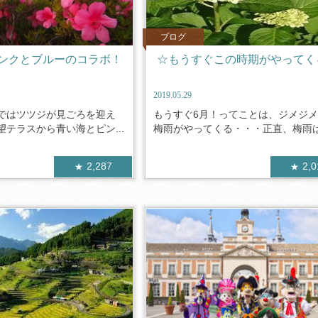
ブログ
ンクとブルーのコラボ！
☆もうすぐこの時期がやってく
2019.05.29
ではツツジが見ごろを迎え
もうすぐ6月！ってことは、ジメジ
テラスから青い海とピン...
梅雨がやってくる・・・正直、梅雨は.
2,287
2,