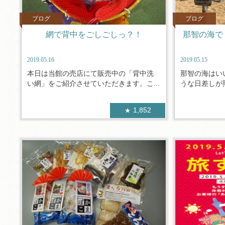
ブログ
ブログ
網で背中をごしごしっ？！
那智の海で
2019.05.16
2019.05.15
本日は当館の売店にて販売中の「背中洗
那智の海はい
い網」をご紹介させていただきます。こ...
うな日差しが照
1,852