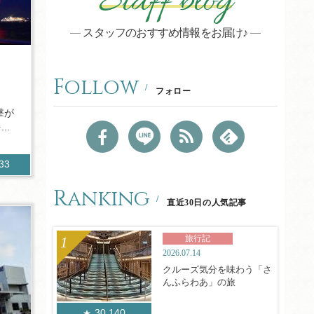
Staff blog
スタッフのおすすめ情報をお届け♪
Follow
フォロー
撃が
..
933
Ranking
直近30日の人気記事
旅行記
2026.07.14
クルーズ気分を味わう「さ
んふらわあ」の旅
30,140