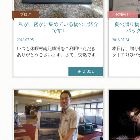
ブログ
お知らせ
私が、密かに集めている物のご紹介
夏の贈り物
です♪
パッ
2018.07.25
2018.07.24
いつも休暇村南紀勝浦をご利用いただき
本日は、贈り
ありがとうございます。さて、突然です...
クトｷﾞﾌﾄQパ
2,031