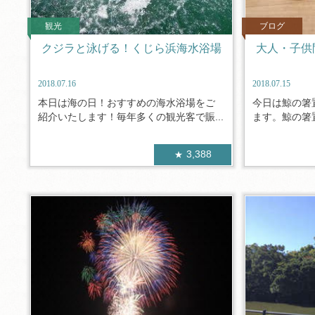
観光
ブログ
クジラと泳げる！くじら浜海水浴場
大人・子供
2018.07.16
2018.07.15
本日は海の日！おすすめの海水浴場をご
今日は鯨の箸
紹介いたします！毎年多くの観光客で賑...
ます。鯨の箸置
3,388