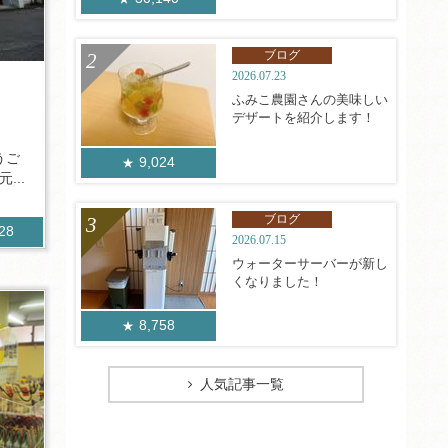
ブログ
2026.07.23
♪
ふみこ農園さんの美味しい
デザートを紹介します！
うご
9,024
...
ブログ
428
2026.07.15
ウォーターサーバーが新し
くなりました！
8,758
人気記事一覧