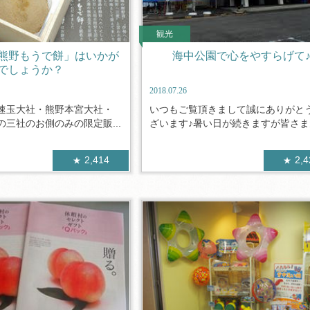
観光
熊野もうで餅」はいかが
海中公園で心をやすらげて
でしょうか？
2018.07.26
速玉大社・熊野本宮大社・
いつもご覧頂きまして誠にありがと
三社のお側のみの限定販...
ざいます♪暑い日が続きますが皆さま元
2,414
2,