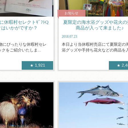
お知らせ
に休暇村セレクトｷﾞﾌﾄQ
夏限定の海水浴グッズや花火の
クはいかがですか？
商品が入って来ました♪
2018.07.23
物にぴったりな休暇村セレ
本日より当休暇村売店にて夏限定の
ックをご紹介いたしま...
浴グッズや手持ち花火などの商品を入荷
1,921
2,