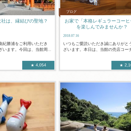
ブログ
大社は、縁結びの聖地？
お家で「本格レギュラーコーヒ
を楽しんでみませんか？
2018.07.16
南紀勝浦をご利用いただき
いつもご愛読いただき誠にありがと
います。今回は、当館周...
ざいます。本日は、当館の売店コーナー
4,054
2,