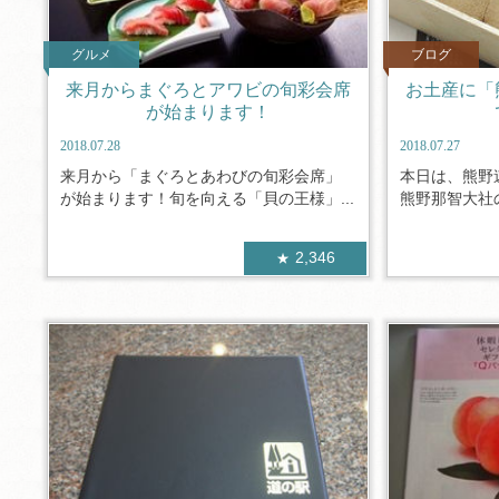
グルメ
ブログ
来月からまぐろとアワビの旬彩会席
お土産に「
が始まります！
2018.07.28
2018.07.27
来月から「まぐろとあわびの旬彩会席」
本日は、熊野
が始まります！旬を向える「貝の王様」...
熊野那智大社の
2,346