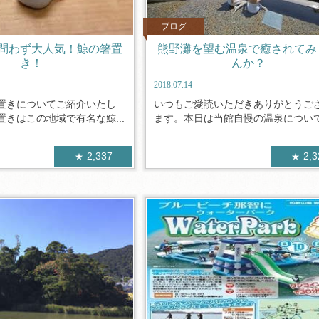
ブログ
問わず大人気！鯨の箸置
熊野灘を望む温泉で癒されてみ
き！
んか？
2018.07.14
置きについてご紹介いたし
いつもご愛読いただきありがとうご
きはこの地域で有名な鯨...
ます。本日は当館自慢の温泉についてご
2,337
2,