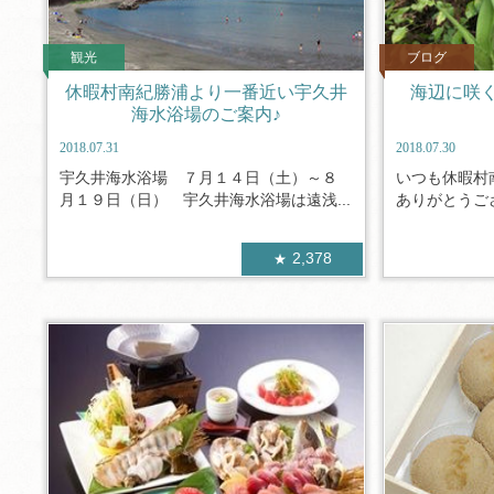
観光
ブログ
休暇村南紀勝浦より一番近い宇久井
海辺に咲
海水浴場のご案内♪
2018.07.31
2018.07.30
宇久井海水浴場 ７月１４日（土）～８
いつも休暇村
月１９日（日） 宇久井海水浴場は遠浅...
ありがとうござ
2,378