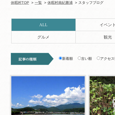
休暇村TOP
一覧
休暇村南紀勝浦
スタッフブログ
ALL
イベン
グルメ
観光
新着順
古い順
アクセス