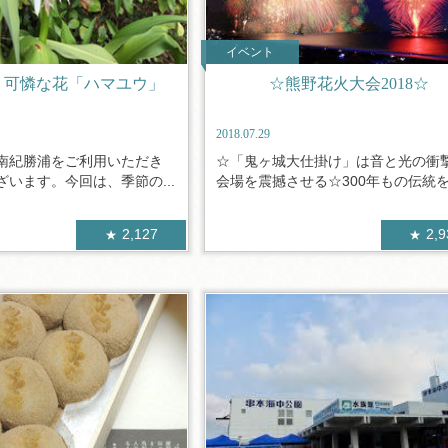
イベント
く可憐な花「ハマユウ」
☆熊野花火大会2018☆
2018.07.29
南紀勝浦をご利用いただき
☆「鬼ヶ城大仕掛け」は音と光の衝
います。今回は、季節の...
会場を震撼させる☆300年もの伝統を.
2,127
2,