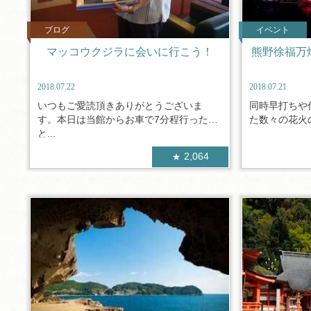
ブログ
イベント
マッコウクジラに会いに行こう！
熊野徐福万
2018.07.22
2018.07.21
いつもご愛読頂きありがとうございま
同時早打ちや
す。本日は当館からお車で7分程行った
た数々の花火の
と...
2,064