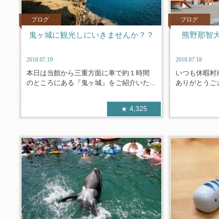
ブログ
ブログ
鬼ヶ城に観光しにいきませんか？？
熊野那智
2018.07.19
2018.07.18
本日は当館から三重方面に車で約１時間
いつも休暇村
のところにある『鬼ヶ城』をご紹介いた...
ありがとうござ
4,325