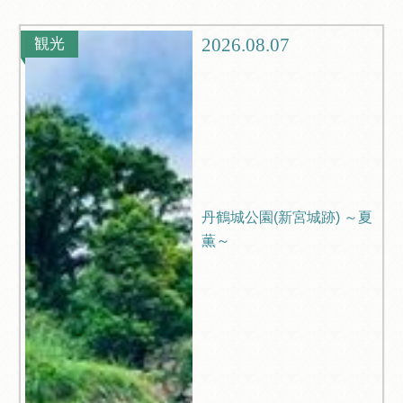
観光
ブログ
2026.08.07
観光
Q＆A
丹鶴城公園(新宮城跡) ～夏
薫～