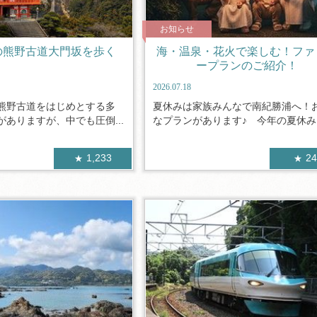
お知らせ
の熊野古道大門坂を歩く
海・温泉・花火で楽しむ！ファ
ープランのご紹介！
2026.07.18
熊野古道をはじめとする多
夏休みは家族みんなで南紀勝浦へ！
ありますが、中でも圧倒...
なプランがあります♪ 今年の夏休みは
1,233
2