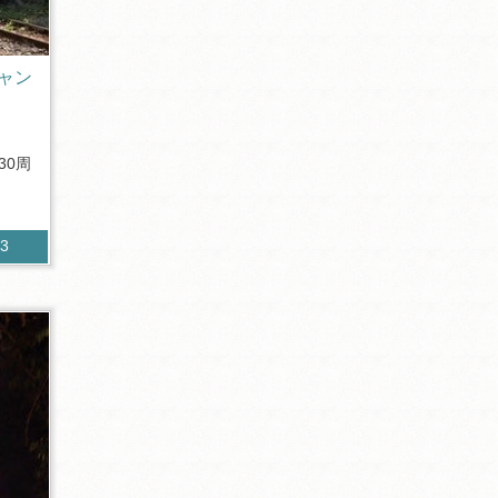
ャン
！
30周
13