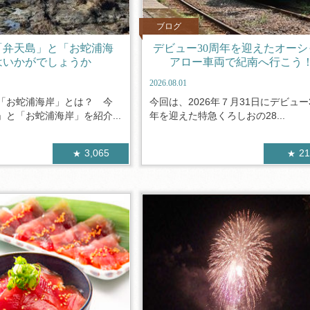
ブログ
「弁天島」と「お蛇浦海
デビュー30周年を迎えたオーシ
はいかがでしょうか
アロー車両で紀南へ行こう
2026.08.01
「お蛇浦海岸」とは？ 今
今回は、2026年７月31日にデビュー
と「お蛇浦海岸」を紹介...
年を迎えた特急くろしおの28...
3,065
2