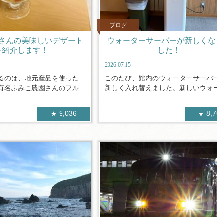
ブログ
さんの美味しいデザート
ウォーターサーバーが新しくな
を紹介します！
した！
2026.07.15
るのは、地元産品を使った
このたび、館内のウォーターサーバ
名ふみこ農園さんのフル...
新しく入れ替えました。新しいウォータ
9,036
8,