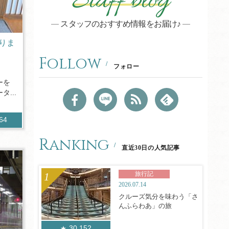
Staff blog
スタッフのおすすめ情報をお届け♪
りま
Follow
フォロー
ーを
...
764
Ranking
直近30日の人気記事
旅行記
2026.07.14
クルーズ気分を味わう「さ
んふらわあ」の旅
30,152