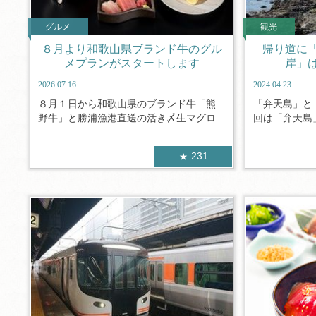
グルメ
観光
８月より和歌山県ブランド牛のグル
帰り道に
メプランがスタートします
岸」
2026.07.16
2024.04.23
８月１日から和歌山県のブランド牛「熊
「弁天島」と
野牛」と勝浦漁港直送の活き〆生マグロ...
回は「弁天島」
231