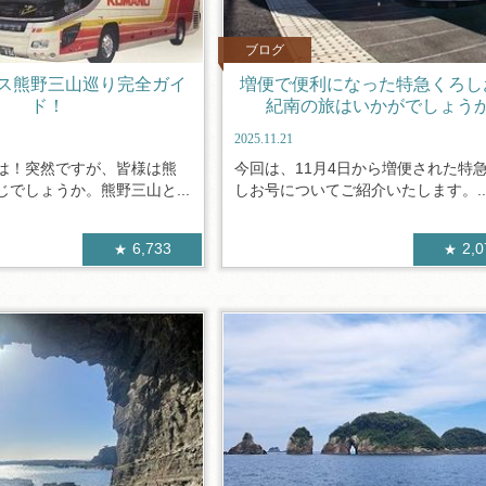
ブログ
ス熊野三山巡り完全ガイ
増便で便利になった特急くろし
ド！
紀南の旅はいかがでしょう
2025.11.21
は！突然ですが、皆様は熊
今回は、11月4日から増便された特
でしょうか。熊野三山と...
しお号についてご紹介いたします。..
6,733
2,