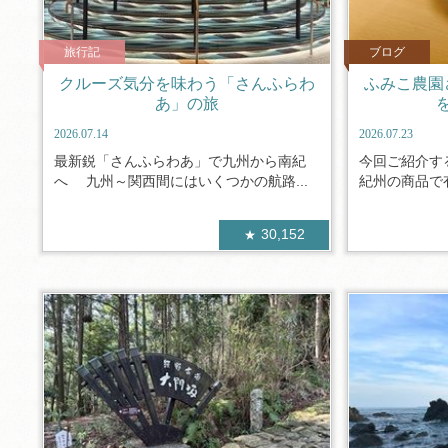
旅行記
ブログ
クルーズ気分を味わう「さんふらわ
ふみこ農園
あ」の旅
2026.07.14
2026.07.23
最新鋭「さんふらわあ」で九州から南紀
今回ご紹介す
へ 九州～関西間にはいくつかの航路...
紀州の商品で有
30,152