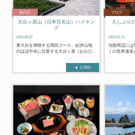
旅行記
ブログ
大台ヶ原山（日本百名山）ハイキン
久しぶり
グ
2024.08.25
2026.02.11
東大台を満喫する周回コース 紀伊山地
当館周辺には
のほぼ中央に位置する大台ヶ原（おおだ...
くの世界遺産が
2,060