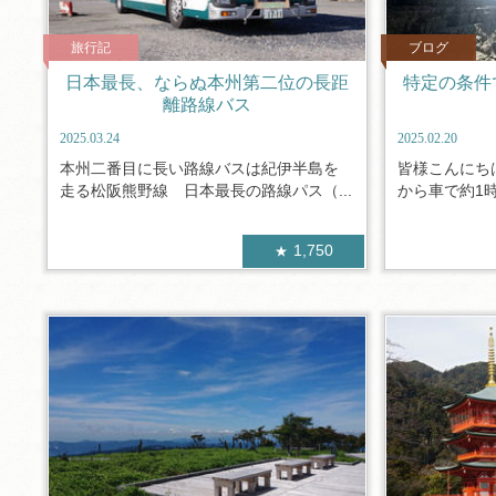
旅行記
ブログ
日本最長、ならぬ本州第二位の長距
特定の条件
離路線バス
2025.03.24
2025.02.20
本州二番目に長い路線バスは紀伊半島を
皆様こんにち
走る松阪熊野線 日本最長の路線パス（...
から車で約1時
1,750