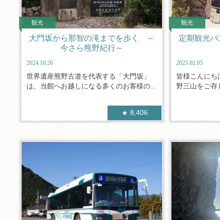
観光
観光
大門坂から那智の滝までを歩く ～
定期観光バ
今さら熊野紀行～
2024.10.26
2025.02.05
世界遺産熊野古道を代表する「大門坂」
皆様こんにち
は、当館へお越しになる多くのお客様の...
野三山をご存じ
8,406