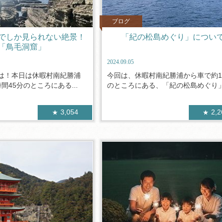
ブログ
でしか見られない絶景！
「紀の松島めぐり」につい
「鳥毛洞窟」
2024.09.05
は！本日は休暇村南紀勝浦
今回は、休暇村南紀勝浦から車で約1
間45分のところにある...
のところにある、「紀の松島めぐり」.
3,054
2,