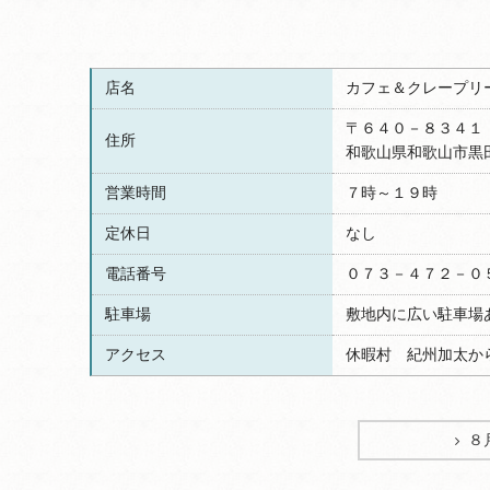
店名
カフェ＆クレープリ
〒６４０－８３４１
住所
和歌山県和歌山市黒
営業時間
７時～１９時
定休日
なし
電話番号
０７３－４７２－０
駐車場
敷地内に広い駐車場
アクセス
休暇村 紀州加太か
８