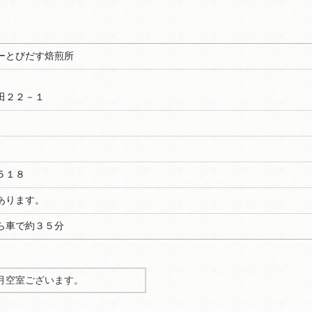
ーとびだす焙煎所
田２２－１
５１８
あります。
ら車で約３５分
月空室ございます。