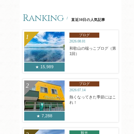
Ranking
直近30日の人気記事
ブログ
2026.08.01
和歌山の端っこブログ（第
1回）
15,989
ブログ
2026.07.14
熱くなってきた季節にはこ
れ！
7,288
観光